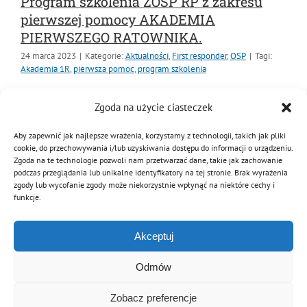
Program szkolenia ZOSP RP z zakresu
pierwszej pomocy AKADEMIA
PIERWSZEGO RATOWNIKA.
24 marca 2023
|
Kategorie:
Aktualności
,
First responder
,
OSP
|
Tagi:
Akademia 1R
,
pierwsza pomoc
,
program szkolenia
W dniu 7 marca br. Prezes Zarządu Głównego Związku
Zgoda na użycie ciasteczek
Ochotniczych Straży Pożarnych RP dh Waldemar Pawlak
zatwierdził założenia do "Programu szkolenia ZOSP RP z
Aby zapewnić jak najlepsze wrażenia, korzystamy z technologii, takich jak pliki
cookie, do przechowywania i/lub uzyskiwania dostępu do informacji o urządzeniu.
zakresu pierwszej pomocy AKADEMIA PIERWSZEGO
Zgoda na te technologie pozwoli nam przetwarzać dane, takie jak zachowanie
RATOWNIKA."
podczas przeglądania lub unikalne identyfikatory na tej stronie. Brak wyrażenia
zgody lub wycofanie zgody może niekorzystnie wpłynąć na niektóre cechy i
funkcje.
Czytaj dalej
Akceptuj
Odmów
Zobacz preferencje
© Copyright 2012 - 2026 | Związek OSP RP