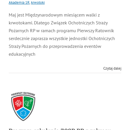
Akademia 1R
,
krwotoki
MDP i DDP
Symbole
Kultura
System OSP
Maj jest Międzynarodowym miesiącem walki z
krwotokami. Dlatego Związek Ochotniczych Straży
OTWP
Orkiestry
Media
Sport
Forum
Pożarnych RP w ramach programu Pierwszy Ratownik
serdecznie zaprasza wszystkie jednostki Ochotniczych
Straży Pożarnych do przeprowadzenia eventów
PNWM
Floriany
Poradnik
edukacyjnych
Historia
Sklep
Czytaj dalej
Projekty
100-lecie