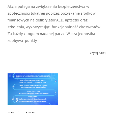
Akcja polega na zwiększeniu bezpieczeństwa w
MDP i DDP
Symbole
Kultura
System OSP
społeczności lokalnej poprzez pozyskanie środków
finansowych na defibrylator AED, apteczki oraz
OTWP
Orkiestry
Media
Sport
Forum
szkolenia, wykorzystując funkcjonalność ekozwrotów.
Za każdy kilogram nadanej paczki Wasza jednostka
PNWM
zdobywa punkty.
Floriany
Poradnik
Czytaj dalej
Historia
Sklep
Projekty
100-lecie