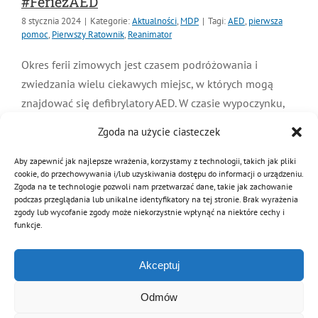
#FeriezAED
8 stycznia 2024
|
Kategorie:
Aktualności
,
MDP
|
Tagi:
AED
,
pierwsza
pomoc
,
Pierwszy Ratownik
,
Reanimator
Okres ferii zimowych jest czasem podróżowania i
zwiedzania wielu ciekawych miejsc, w których mogą
znajdować się defibrylatory AED. W czasie wypoczynku,
znajdując defibrylator AED, można zrobić “coś”
Zgoda na użycie ciasteczek
pożytecznego i dodać go do naszej mapy za pomocą
aplikacji Reanimator Community. To trwa chwilę! Dzięki
Aby zapewnić jak najlepsze wrażenia, korzystamy z technologii, takich jak pliki
cookie, do przechowywania i/lub uzyskiwania dostępu do informacji o urządzeniu.
dodawaniu AED zwiększamy bezpieczeństwo i możemy
Zgoda na te technologie pozwoli nam przetwarzać dane, takie jak zachowanie
w ten sposób uratować komuś życie!
podczas przeglądania lub unikalne identyfikatory na tej stronie. Brak wyrażenia
zgody lub wycofanie zgody może niekorzystnie wpłynąć na niektóre cechy i
funkcje.
Czytaj dalej
Akceptuj
Odmów