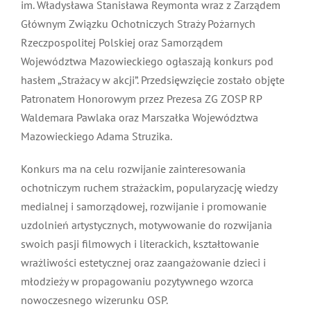
im. Władysława Stanisława Reymonta wraz z Zarządem
MDP i DDP
Symbole
Kultura
System OSP
Głównym Związku Ochotniczych Straży Pożarnych
Rzeczpospolitej Polskiej oraz Samorządem
Województwa Mazowieckiego ogłaszają konkurs pod
OTWP
Orkiestry
Media
Sport
Forum
hasłem „Strażacy w akcji”. Przedsięwzięcie zostało objęte
Patronatem Honorowym przez Prezesa ZG ZOSP RP
PNWM
Floriany
Poradnik
Waldemara Pawlaka oraz Marszałka Województwa
Mazowieckiego Adama Struzika.
Historia
Sklep
Konkurs ma na celu rozwijanie zainteresowania
ochotniczym ruchem strażackim, popularyzację wiedzy
Projekty
100-lecie
medialnej i samorządowej, rozwijanie i promowanie
uzdolnień artystycznych, motywowanie do rozwijania
swoich pasji filmowych i literackich, kształtowanie
wrażliwości estetycznej oraz zaangażowanie dzieci i
młodzieży w propagowaniu pozytywnego wzorca
nowoczesnego wizerunku OSP.