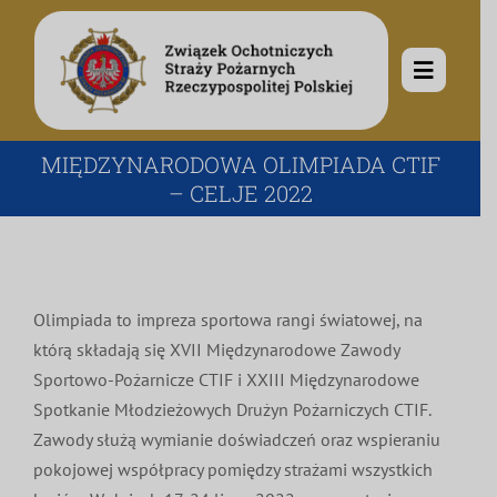
Przejdź
do
zawartości
Toggle
Navigat
O nas
MIĘDZYNARODOWA OLIMPIADA CTIF
– CELJE 2022
Misja i cele
Aktualności
Rodowód
Kalendarz wydarzeń
Ochotnicze Straże Pożarne
Olimpiada to impreza sportowa rangi światowej, na
którą składają się XVII Międzynarodowe Zawody
Władze
Ogłoszenia
Sportowo-Pożarnicze CTIF i XXIII Międzynarodowe
Działalność
Spotkanie Młodzieżowych Drużyn Pożarniczych CTIF.
Zawody służą wymianie doświadczeń oraz wspieraniu
Dokumenty
Dzieci i młodzież
Kontakt
pokojowej współpracy pomiędzy strażami wszystkich