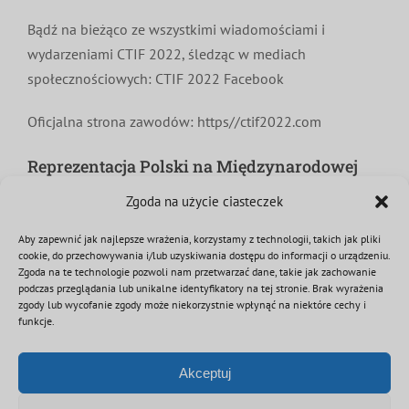
Bądź na bieżąco ze wszystkimi wiadomościami i
wydarzeniami CTIF 2022, śledząc w mediach
społecznościowych: CTIF 2022 Facebook
Oficjalna strona zawodów: https//ctif2022.com
Reprezentacja Polski na Międzynarodowej
Olimpiadzie CTIF Słowenia 2022 – zadanie
Zgoda na użycie ciasteczek
dofinansowane ze środków Fundacji
ORLEN
Aby zapewnić jak najlepsze wrażenia, korzystamy z technologii, takich jak pliki
cookie, do przechowywania i/lub uzyskiwania dostępu do informacji o urządzeniu.
Zgoda na te technologie pozwoli nam przetwarzać dane, takie jak zachowanie
podczas przeglądania lub unikalne identyfikatory na tej stronie. Brak wyrażenia
13 lipca 2022
|
Kategorie:
Aktualności
,
MDP
,
OSP
,
Sport
|
Tagi:
Celje
,
zgody lub wycofanie zgody może niekorzystnie wpłynąć na niektóre cechy i
ctif
,
mdp
,
olimpiada
,
osp
,
Słowenia
,
sport
,
zawody
funkcje.
Akceptuj