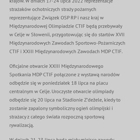
krajów. W dniach 17-24 lipca 2022 reprezentacje
MDP i DDP
Symbole
Kultura
System OSP
strażaków ochotniczych straży pożarnych
reprezentujące Związek OSP RP i nasz kraj w
Międzynarodowej Olimpiadzie CTIF będą przebywały
OTWP
Orkiestry
Media
Sport
Forum
w Celje w Słowenii, przygotowując się do startów XVII
Międzynarodowych Zawodach Sportowo-Pożarniczych
PNWM
Floriany
Poradnik
CTIF i XXIII Międzynarodowych Zawodach MDP CTIF.
Oficjalne otwarcie XXIII Międzynarodowego
Historia
Sklep
Spotkania MDP CTIF połączone z wystawą narodów
odbędzie się w poniedziałek 18 lipca na placu
Projekty
100-lecie
centralnym w Celje. Uroczyste otwarcie olimpiady
odbędzie się 20 lipca na Stadionie Z’dežele, kiedy to
zostanie zapalony symboliczny ogień olimpijski i
strażacy z całego świata rozpoczną sportową
rywalizacją.
W dniach 21-23 lipca będą miały miejsce zawody