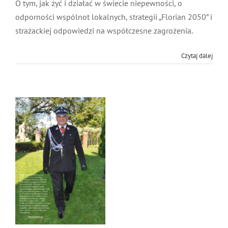
O tym, jak żyć i działać w świecie niepewności, o
MDP i DDP
Symbole
Kultura
System OSP
odporności wspólnot lokalnych, strategii „Florian 2050” i
strażackiej odpowiedzi na współczesne zagrożenia.
OTWP
Orkiestry
Media
Sport
Forum
Czytaj dalej
PNWM
Floriany
Poradnik
Historia
Sklep
Projekty
100-lecie