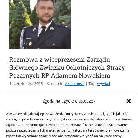
Rozmowa z wiceprezesem Zarządu
Głównego Związku Ochotniczych Straży
Pożarnych RP Adamem Nowakiem
9 października 2023
|
Kategorie:
Aktualności
|
Tagi:
wywiad
Władze państwowe uznały, że OSP muszą funkcjonować
Zgoda na użycie ciasteczek
pod silnymi rozkazami oraz kontrolą Państwowej Straży
Pożarnej i organów administracji rządowej. Władza
Aby zapewnić jak najlepsze wrażenia, korzystamy z technologii, takich jak pliki
cookie, do przechowywania i/lub uzyskiwania dostępu do informacji o urządzeniu.
zapomniała, że jesteśmy samodzielnymi, niezależnymi
Zgoda na te technologie pozwoli nam przetwarzać dane, takie jak zachowanie
stowarzyszeniami.
podczas przeglądania lub unikalne identyfikatory na tej stronie. Brak wyrażenia
zgody lub wycofanie zgody może niekorzystnie wpłynąć na niektóre cechy i