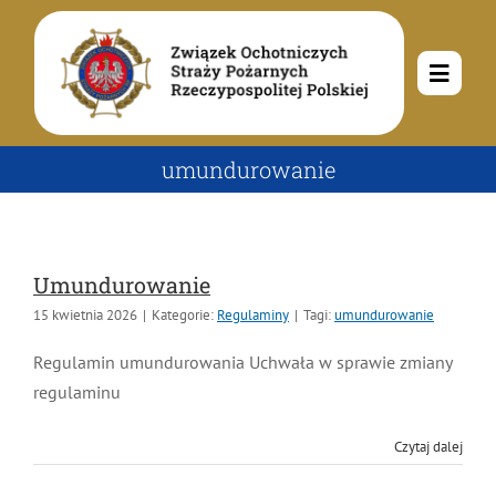
Przejdź
do
zawartości
Toggle
Navig
O nas
umundurowanie
Misja i cele
Aktualności
Umundurowanie
Rodowód
Kalendarz wydarzeń
Ochotnicze Straże Pożarne
15 kwietnia 2026
|
Kategorie:
Regulaminy
|
Tagi:
umundurowanie
Regulamin umundurowania Uchwała w sprawie zmiany
Władze
Ogłoszenia
Działalność
regulaminu
Czytaj dalej
Dokumenty
Dzieci i młodzież
Kontakt