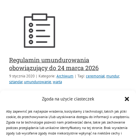
MDP i DDP
Symbole
Kultura
System OSP
OTWP
Orkiestry
Media
Sport
Forum
PNWM
Floriany
Poradnik
Regulamin umundurowania
obowiązujący do 24 marca 2026
Historia
Sklep
9 stycznia 2020
|
Kategorie:
Archiwum
|
Tagi:
ceremoniał
,
mundur
,
sztandar
,
umundurowanie
,
warta
Projekty
100-lecie
Regulamin umundurowania obowiązujący do 24 marca
Zgoda na użycie ciasteczek
2026 Tekst jednolity regulaminu Uchwała 119/22/2019
w sprawie opublikowania tekstu jednolitego regulaminu
Aby zapewnić jak najlepsze wrażenia, korzystamy z technologii, takich jak pliki
cookie, do przechowywania i/lub uzyskiwania dostępu do informacji o urządzeniu.
Regulamin umundurowania Zał. 1. Wzór dystynkcji
Zgoda na te technologie pozwoli nam przetwarzać dane, takie jak zachowanie
opiekuna
podczas przeglądania lub unikalne identyfikatory na tej stronie. Brak wyrażenia
zgody lub wycofanie zgody może niekorzystnie wpłynąć na niektóre cechy i