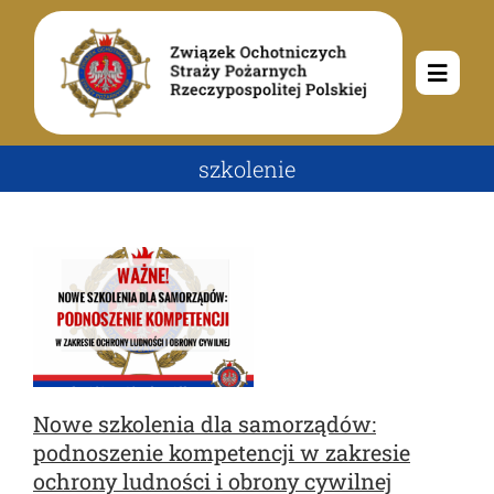
Przejdź
do
zawartości
Toggle
Navig
O nas
szkolenie
Misja i cele
Aktualności
Rodowód
Kalendarz wydarzeń
Ochotnicze Straże Pożarne
Władze
Ogłoszenia
Działalność
Nowe szkolenia dla samorządów:
podnoszenie kompetencji w zakresie
Dokumenty
Dzieci i młodzież
Kontakt
ochrony ludności i obrony cywilnej