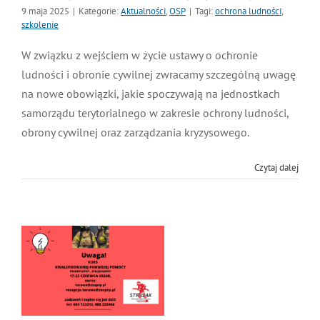
9 maja 2025
|
Kategorie:
Aktualności
,
OSP
|
Tagi:
ochrona ludności
,
MDP i DDP
Symbole
Kultura
System OSP
szkolenie
W związku z wejściem w życie ustawy o ochronie
OTWP
Orkiestry
Media
Sport
Forum
ludności i obronie cywilnej zwracamy szczególną uwagę
na nowe obowiązki, jakie spoczywają na jednostkach
samorządu terytorialnego w zakresie ochrony ludności,
PNWM
Floriany
Poradnik
obrony cywilnej oraz zarządzania kryzysowego.
Historia
Sklep
Czytaj dalej
Projekty
100-lecie