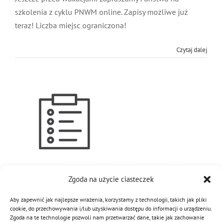
szkolenia z cyklu PNWM online. Zapisy możliwe już
teraz! Liczba miejsc ograniczona!
Czytaj dalej
Program szkolenia sędziów zawodów
Zgoda na użycie ciasteczek
sportowo-pożarniczych
8 maja 2019
|
Kategorie:
Regulaminy
|
Tagi:
program
,
sędziów
,
Aby zapewnić jak najlepsze wrażenia, korzystamy z technologii, takich jak pliki
sędziowie
,
szkolenie
cookie, do przechowywania i/lub uzyskiwania dostępu do informacji o urządzeniu.
Zgoda na te technologie pozwoli nam przetwarzać dane, takie jak zachowanie