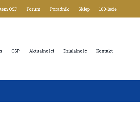
stem OSP
Forum
Poradnik
Sklep
100-lecie
s
OSP
Aktualności
Działalność
Kontakt