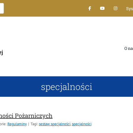
Sy
O na
specjalności
ności Pożarniczych
orie:
Regulaminy
|
Tagi:
sestaw specjalności
,
specjalności