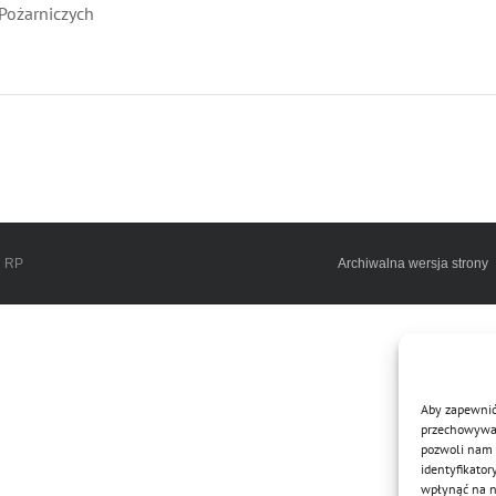
Pożarniczych
h RP
Archiwalna wersja strony
Aby zapewnić 
przechowywani
pozwoli nam 
identyfikator
wpłynąć na ni