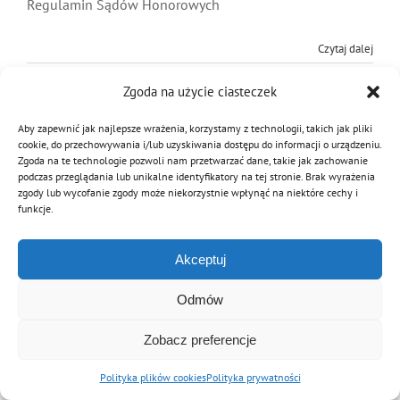
Regulamin Sądów Honorowych
MDP i DDP
Symbole
Kultura
System OSP
Czytaj dalej
OTWP
Orkiestry
Media
Sport
Forum
Zgoda na użycie ciasteczek
Aby zapewnić jak najlepsze wrażenia, korzystamy z technologii, takich jak pliki
PNWM
Floriany
Poradnik
cookie, do przechowywania i/lub uzyskiwania dostępu do informacji o urządzeniu.
Zgoda na te technologie pozwoli nam przetwarzać dane, takie jak zachowanie
© Copyright 2012 - 2026 | Związek OSP RP
podczas przeglądania lub unikalne identyfikatory na tej stronie. Brak wyrażenia
zgody lub wycofanie zgody może niekorzystnie wpłynąć na niektóre cechy i
Archiwalna wersja strony
Historia
Sklep
funkcje.
Akceptuj
Projekty
100-lecie
Odmów
Zobacz preferencje
Polityka plików cookies
Polityka prywatności