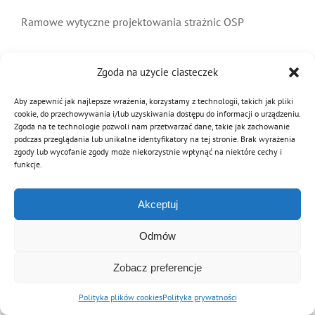
MDP i DDP
Symbole
Kultura
System OSP
Ramowe wytyczne projektowania strażnic OSP
Czytaj dalej
OTWP
Orkiestry
Media
Sport
Forum
Zgoda na użycie ciasteczek
Aby zapewnić jak najlepsze wrażenia, korzystamy z technologii, takich jak pliki
PNWM
Floriany
Poradnik
cookie, do przechowywania i/lub uzyskiwania dostępu do informacji o urządzeniu.
Zgoda na te technologie pozwoli nam przetwarzać dane, takie jak zachowanie
podczas przeglądania lub unikalne identyfikatory na tej stronie. Brak wyrażenia
zgody lub wycofanie zgody może niekorzystnie wpłynąć na niektóre cechy i
© Copyright 2012 - 2026 | Związek OSP RP
Historia
Sklep
funkcje.
Archiwalna wersja strony
Akceptuj
Projekty
100-lecie
Odmów
Zobacz preferencje
Polityka plików cookies
Polityka prywatności