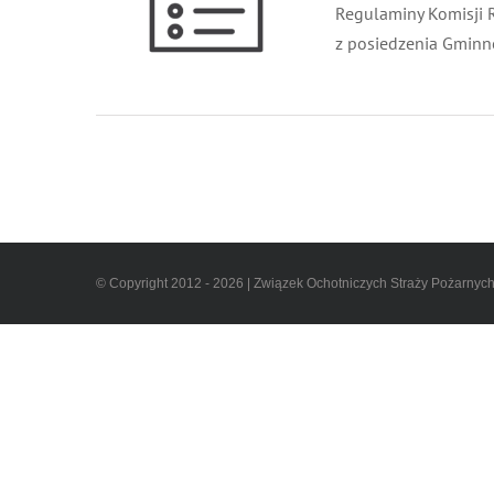
Regulaminy Komisji R
z posiedzenia Gminne
© Copyright 2012 - 2026 | Związek Ochotniczych Straży Pożarnyc