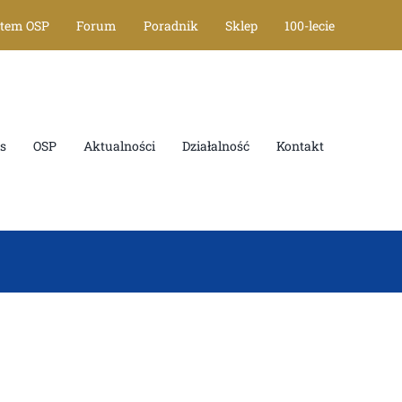
stem OSP
Forum
Poradnik
Sklep
100-lecie
s
OSP
Aktualności
Działalność
Kontakt