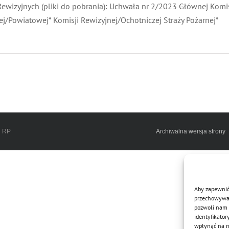
ewizyjnych (pliki do pobrania): Uchwała nr 2/2023 Głównej Komis
j/Powiatowej* Komisji Rewizyjnej/Ochotniczej Straży Pożarnej*
h RP
Archiwalna wersja strony
Aby zapewnić 
przechowywani
pozwoli nam 
identyfikator
wpłynąć na ni