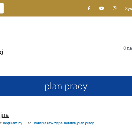
Sy
O na
plan pracy
jna
e:
Regulaminy
|
Tagi:
komisja rewizyjna
,
notatka
,
plan pracy