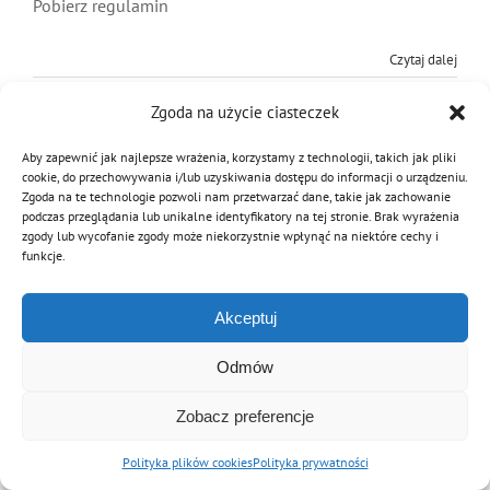
Pobierz regulamin
MDP i DDP
Symbole
Kultura
System OSP
Czytaj dalej
OTWP
Orkiestry
Media
Sport
Forum
Zgoda na użycie ciasteczek
Aby zapewnić jak najlepsze wrażenia, korzystamy z technologii, takich jak pliki
PNWM
Floriany
Poradnik
cookie, do przechowywania i/lub uzyskiwania dostępu do informacji o urządzeniu.
Zgoda na te technologie pozwoli nam przetwarzać dane, takie jak zachowanie
© Copyright 2012 - 2026 | Związek OSP RP
podczas przeglądania lub unikalne identyfikatory na tej stronie. Brak wyrażenia
zgody lub wycofanie zgody może niekorzystnie wpłynąć na niektóre cechy i
Archiwalna wersja strony
Historia
Sklep
funkcje.
Akceptuj
Projekty
100-lecie
Odmów
Zobacz preferencje
Polityka plików cookies
Polityka prywatności