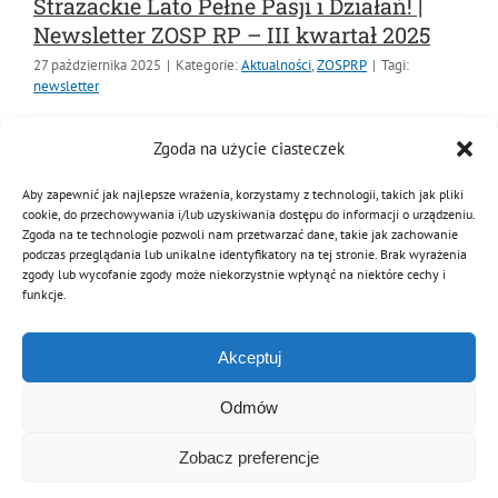
Strażackie Lato Pełne Pasji i Działań! |
Newsletter ZOSP RP – III kwartał 2025
27 października 2025
|
Kategorie:
Aktualności
,
ZOSPRP
|
Tagi:
newsletter
W najnowszym wydaniu naszego newslettera
Zgoda na użycie ciasteczek
podsumowujemy intensywne miesiące pełne wydarzeń,
sukcesów i inicjatyw ochotniczego pożarnictwa w
Aby zapewnić jak najlepsze wrażenia, korzystamy z technologii, takich jak pliki
cookie, do przechowywania i/lub uzyskiwania dostępu do informacji o urządzeniu.
Polsce! Zajrzyj do środka, by przeczytać o rekordowych
Zgoda na te technologie pozwoli nam przetwarzać dane, takie jak zachowanie
targach IFRE-EXPO, nowoczesnych dronach w OSP,
podczas przeglądania lub unikalne identyfikatory na tej stronie. Brak wyrażenia
zgody lub wycofanie zgody może niekorzystnie wpłynąć na niektóre cechy i
funkcje.
Czytaj dalej
Akceptuj
Odmów
Zobacz preferencje
© Copyright 2012 - 2026 | Związek OSP RP
Archiwalna wersja strony