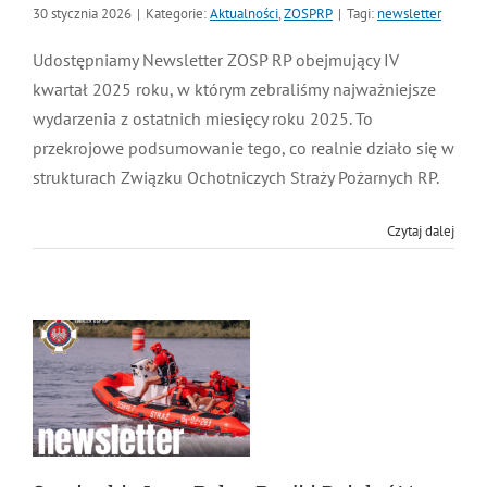
30 stycznia 2026
|
Kategorie:
Aktualności
,
ZOSPRP
|
Tagi:
newsletter
MDP i DDP
Symbole
Kultura
System OSP
Udostępniamy Newsletter ZOSP RP obejmujący IV
kwartał 2025 roku, w którym zebraliśmy najważniejsze
OTWP
Orkiestry
Media
Sport
Forum
wydarzenia z ostatnich miesięcy roku 2025. To
przekrojowe podsumowanie tego, co realnie działo się w
PNWM
Floriany
Poradnik
strukturach Związku Ochotniczych Straży Pożarnych RP.
Czytaj dalej
Historia
Sklep
Projekty
100-lecie