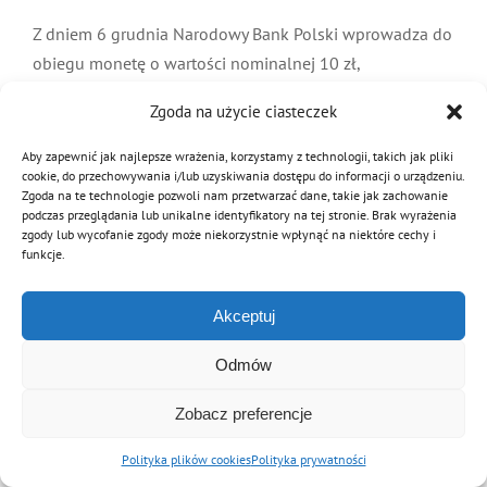
MDP i DDP
Symbole
Kultura
System OSP
Z dniem 6 grudnia Narodowy Bank Polski wprowadza do
obiegu monetę o wartości nominalnej 10 zł,
upamiętniającej 100-lecie powstania Związku
OTWP
Orkiestry
Media
Sport
Forum
Zgoda na użycie ciasteczek
Ochotniczych Straży Pożarnych. Cena zakupu monety
wynosić będzie ok.
Aby zapewnić jak najlepsze wrażenia, korzystamy z technologii, takich jak pliki
PNWM
Floriany
Poradnik
cookie, do przechowywania i/lub uzyskiwania dostępu do informacji o urządzeniu.
Zgoda na te technologie pozwoli nam przetwarzać dane, takie jak zachowanie
Czytaj dalej
podczas przeglądania lub unikalne identyfikatory na tej stronie. Brak wyrażenia
zgody lub wycofanie zgody może niekorzystnie wpłynąć na niektóre cechy i
Historia
Sklep
funkcje.
Akceptuj
Projekty
100-lecie
© Copyright 2012 - 2026 | Związek OSP RP
Odmów
Archiwalna wersja strony
Zobacz preferencje
Polityka plików cookies
Polityka prywatności