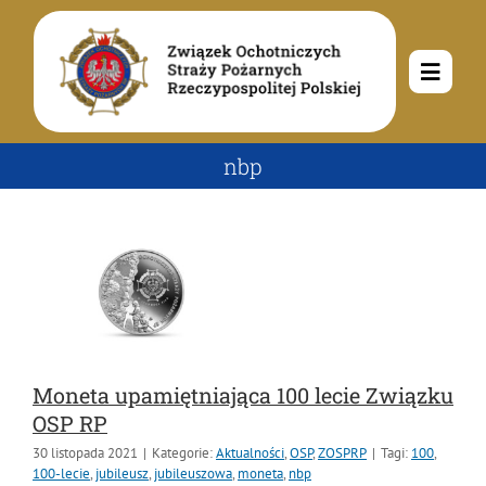
Przejdź
do
zawartości
Toggle
Navig
O nas
nbp
Misja i cele
Aktualności
Rodowód
Kalendarz wydarzeń
Ochotnicze Straże Pożarne
Władze
Ogłoszenia
Działalność
Moneta upamiętniająca 100 lecie Związku
OSP RP
Dokumenty
Dzieci i młodzież
Kontakt
30 listopada 2021
|
Kategorie:
Aktualności
,
OSP
,
ZOSPRP
|
Tagi:
100
,
100-lecie
,
jubileusz
,
jubileuszowa
,
moneta
,
nbp