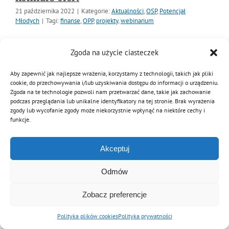
21 października 2022
|
Kategorie:
Aktualności
,
OSP
,
Potencjał
MDP i DDP
Symbole
Kultura
System OSP
Młodych
|
Tagi:
finanse
,
OPP
,
projekty
,
webinarium
Serdecznie zapraszamy na darmowe webinarium pt.:
OTWP
Orkiestry
Media
Sport
Forum
Zgoda na użycie ciasteczek
Finansowanie działań statutowych Ochotniczych Straży
Pożarnych poprzez konkurs ofert
Aby zapewnić jak najlepsze wrażenia, korzystamy z technologii, takich jak pliki
PNWM
Floriany
Poradnik
cookie, do przechowywania i/lub uzyskiwania dostępu do informacji o urządzeniu.
Zgoda na te technologie pozwoli nam przetwarzać dane, takie jak zachowanie
Czytaj dalej
podczas przeglądania lub unikalne identyfikatory na tej stronie. Brak wyrażenia
zgody lub wycofanie zgody może niekorzystnie wpłynąć na niektóre cechy i
Historia
Sklep
funkcje.
Akceptuj
Projekty
100-lecie
© Copyright 2012 - 2026 | Związek OSP RP
Odmów
Archiwalna wersja strony
Zobacz preferencje
Polityka plików cookies
Polityka prywatności