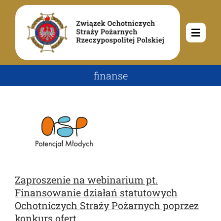
Przejdź
do
zawartości
Toggle
Navig
O nas
finanse
Misja i cele
Aktualności
Rodowód
Kalendarz wydarzeń
Ochotnicze Straże Pożarne
Władze
Ogłoszenia
Działalność
Zaproszenie na webinarium pt.
Finansowanie działań statutowych
Dokumenty
Dzieci i młodzież
Kontakt
Ochotniczych Straży Pożarnych poprzez
konkurs ofert