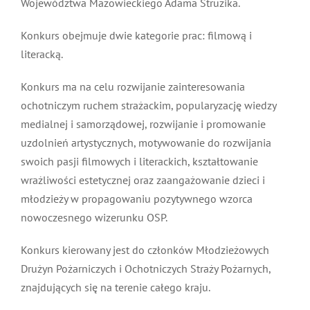
Województwa Mazowieckiego Adama Struzika.
MDP i DDP
Symbole
Kultura
System OSP
Konkurs obejmuje dwie kategorie prac: filmową i
literacką.
OTWP
Orkiestry
Media
Sport
Forum
Konkurs ma na celu rozwijanie zainteresowania
ochotniczym ruchem strażackim, popularyzację wiedzy
PNWM
Floriany
Poradnik
medialnej i samorządowej, rozwijanie i promowanie
uzdolnień artystycznych, motywowanie do rozwijania
Historia
Sklep
swoich pasji filmowych i literackich, kształtowanie
wrażliwości estetycznej oraz zaangażowanie dzieci i
młodzieży w propagowaniu pozytywnego wzorca
Projekty
100-lecie
nowoczesnego wizerunku OSP.
Konkurs kierowany jest do członków Młodzieżowych
Drużyn Pożarniczych i Ochotniczych Straży Pożarnych,
znajdujących się na terenie całego kraju.