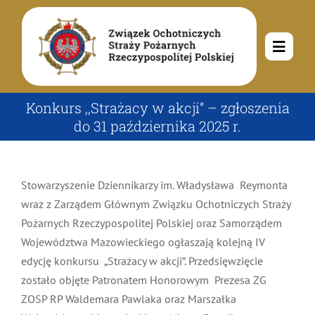
Przejdź
do
zawartości
Toggle
Navig
O nas
Konkurs ,,Strażacy w akcji” – zgłoszenia
do 31 października 2025 r.
Misja i cele
Aktualności
Stowarzyszenie Dziennikarzy im. Władysława Reymonta
Rodowód
Kalendarz wydarzeń
Ochotnicze Straże Pożarne
wraz z Zarządem Głównym Związku Ochotniczych Straży
Pożarnych Rzeczypospolitej Polskiej oraz Samorządem
Władze
Ogłoszenia
Województwa Mazowieckiego ogłaszają kolejną IV
Działalność
edycję konkursu „Strażacy w akcji”. Przedsięwzięcie
zostało objęte Patronatem Honorowym Prezesa ZG
Dokumenty
Dzieci i młodzież
Kontakt
ZOSP RP Waldemara Pawlaka oraz Marszałka