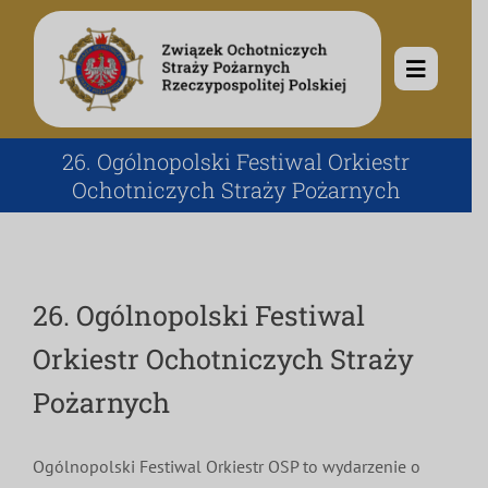
Przejdź
do
zawartości
Toggle
Navigat
O nas
26. Ogólnopolski Festiwal Orkiestr
Ochotniczych Straży Pożarnych
Misja i cele
Aktualności
Rodowód
Kalendarz wydarzeń
Ochotnicze Straże Pożarne
26. Ogólnopolski Festiwal
Orkiestr Ochotniczych Straży
Władze
Ogłoszenia
Działalność
Pożarnych
Dokumenty
Dzieci i młodzież
Kontakt
Ogólnopolski Festiwal Orkiestr OSP to wydarzenie o