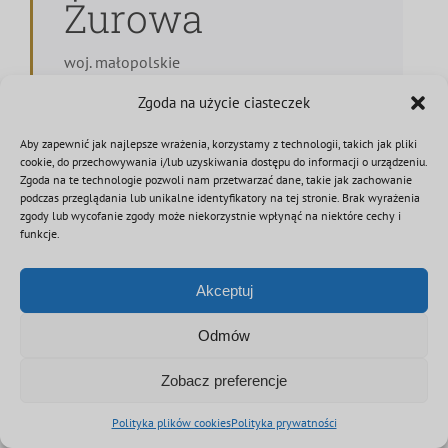
Żurowa
woj. małopolskie
Orkiestra Dęta OSP w Żurowej powstała w
Zgoda na użycie ciasteczek
1977 roku. Składa się z 40 muzyków. Jednym
z największych sukcesów zespołu jest
Aby zapewnić jak najlepsze wrażenia, korzystamy z technologii, takich jak pliki
cookie, do przechowywania i/lub uzyskiwania dostępu do informacji o urządzeniu.
zdobycie II miejsca w Ogólnopolskim
Zgoda na te technologie pozwoli nam przetwarzać dane, takie jak zachowanie
Festiwalu Orkiestr OSP w Częstochowie w
podczas przeglądania lub unikalne identyfikatory na tej stronie. Brak wyrażenia
zgody lub wycofanie zgody może niekorzystnie wpłynąć na niektóre cechy i
2017 roku. W 2024 roku Orkiestra zdobyła I
funkcje.
miejsce podczas Przeglądu Strażackich
Orkiestr Dętych Powiatu Tarnowskiego oraz I
Akceptuj
miejsce w Wojewódzkim Przeglądzie
Strażackich Orkiestr Dętych Województwa
Odmów
Małopolskiego w 2024 roku. Od 2024 roku
Zobacz preferencje
dyrygentem jest Paweł Hołda, a
tamburmajorem Jarosław Sroka.
Polityka plików cookies
Polityka prywatności