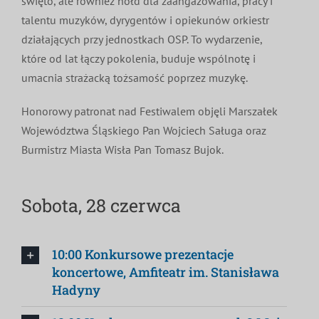
święto, ale również hołd dla zaangażowania, pracy i
talentu muzyków, dyrygentów i opiekunów orkiestr
działających przy jednostkach OSP. To wydarzenie,
które od lat łączy pokolenia, buduje wspólnotę i
umacnia strażacką tożsamość poprzez muzykę.
Honorowy patronat nad Festiwalem objęli Marszałek
Województwa Śląskiego Pan Wojciech Saługa oraz
Burmistrz Miasta Wisła Pan Tomasz Bujok.
Sobota, 28 czerwca
10:00 Konkursowe prezentacje
koncertowe, Amfiteatr im. Stanisława
Hadyny