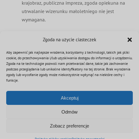
krajobraz, publiczna impreza, zgoda opiekuna na
utrwalanie wizerunku małoletniego nie jest
wymagana.
Postanowienia końcowe
Zgoda na użycie ciasteczek
§19
Aby zapewnić jak najlepsze wrażenia, korzystamy z technologii, takich jak pliki
Standardy wchodzą w życie z dniem ich
cookie, do przechowywania i/lub uzyskiwania dostępu do informacji o urządzeniu.
ogłoszenia.
Zgoda na te technologie pozwoli nam przetwarzać dane, takie jak zachowanie
podczas przeglądania lub unikalne identyfikatory na tej stronie. Brak wyrażenia
Jeżeli jest to możliwe Standardy zostają
zgody lub wycofanie zgody może niekorzystnie wpłynąć na niektóre cechy i
wywieszone w widocznym miejscu w Oddziałach
funkcje.
Związku. Standardy zostają również
zamieszczone na stronie internetowej Związku
Akceptuj
oraz stronach Oddziałów Związku, jeżeli takie
Odmów
strony posiadają – w wersji pełnej oraz
skróconej, przeznaczonej dla małoletnich.
Zobacz preferencje
STANDARDY OCHRONY MAŁOLETNICH
ZOSP RP
Polityka plików cookies
Polityka prywatności