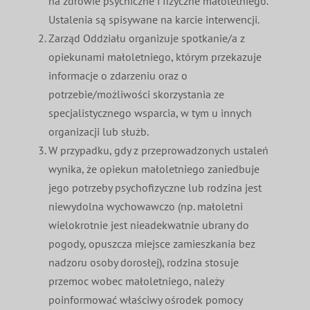
na zdrowie psychiczne i fizyczne małoletniego.
Ustalenia są spisywane na karcie interwencji.
Zarząd Oddziału organizuje spotkanie/a z
opiekunami małoletniego, którym przekazuje
informacje o zdarzeniu oraz o
potrzebie/możliwości skorzystania ze
specjalistycznego wsparcia, w tym u innych
organizacji lub służb.
W przypadku, gdy z przeprowadzonych ustaleń
wynika, że opiekun małoletniego zaniedbuje
jego potrzeby psychofizyczne lub rodzina jest
niewydolna wychowawczo (np. małoletni
wielokrotnie jest nieadekwatnie ubrany do
pogody, opuszcza miejsce zamieszkania bez
nadzoru osoby dorosłej), rodzina stosuje
przemoc wobec małoletniego, należy
poinformować właściwy ośrodek pomocy