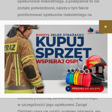
opiekunowie małoletniego, a podejrzenie to nie
zostało potwierdzone, należy o tym fakcie
poinformować opiekunów małoletniego na
piśmie.
§9
W przypadku gdy zgłoszono krzywdzenie
małoletniego przez działacza, to działacz ten
zostaje natychmiast odsunięty od wszelkich form
kontaktu z małoletnimi do czasu wyjaśnienia
sprawy.
Zarząd Oddziału przeprowadza rozmowę z
małoletnim i innymi osobami mającymi lub
mogącymi mieć wiedzę o zdarzeniu i o sytuacji
osobistej (rodzinnej, zdrowotnej) małoletniego,
w szczególności jego opiekunem. Zarząd
Oddziału stara się ustalić przebieg zdarzenia, ale