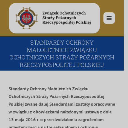
Przejdź
do
zawartości
Toggle
Navigat
O nas
STANDARDY OCHRONY
MAŁOLETNICH ZWIĄZKU
OCHOTNICZYCH STRAŻY POŻARNYCH
Misja i cele
Aktualności
RZECZYPOSPOLITEJ POLSKIEJ
Rodowód
Kalendarz wydarzeń
Ochotnicze Straże Pożarne
Standardy Ochrony Małoletnich Związku
Ochotniczych Straży Pożarnych Rzeczypospolitej
Władze
Ogłoszenia
Działalność
Polskiej zwane dalej Standardami zostały opracowane
w związku z obowiązkami nałożonymi ustawą z dnia
Dokumenty
Dzieci i młodzież
Kontakt
13 maja 2016 r. o przeciwdziałaniu zagrożeniom
przestępczością na tle seksualnym i ochronie