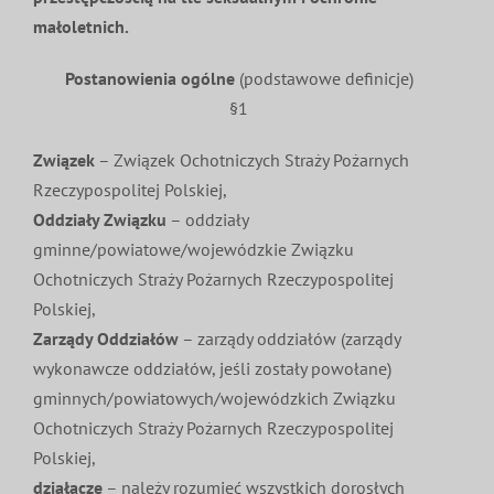
małoletnich.
MDP i DDP
Symbole
Kultura
System OSP
Postanowienia ogólne
(podstawowe definicje)
OTWP
Orkiestry
Media
Sport
Forum
§1
Związek
– Związek Ochotniczych Straży Pożarnych
PNWM
Floriany
Poradnik
Rzeczypospolitej Polskiej,
Oddziały Związku
– oddziały
Historia
Sklep
gminne/powiatowe/wojewódzkie Związku
Ochotniczych Straży Pożarnych Rzeczypospolitej
Polskiej,
Projekty
100-lecie
Zarządy Oddziałów
– zarządy oddziałów (zarządy
wykonawcze oddziałów, jeśli zostały powołane)
gminnych/powiatowych/wojewódzkich Związku
Ochotniczych Straży Pożarnych Rzeczypospolitej
Polskiej,
działacze
– należy rozumieć wszystkich dorosłych