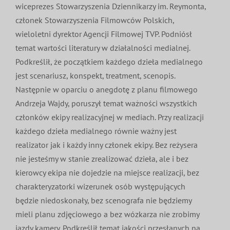
wiceprezes Stowarzyszenia Dziennikarzy im. Reymonta,
członek Stowarzyszenia Filmowców Polskich,
wieloletni dyrektor Agencji Filmowej TVP. Podniósł
temat wartości literatury w działalności medialnej.
Podkreślił, że początkiem każdego dzieła medialnego
jest scenariusz, konspekt, treatment, scenopis.
Następnie w oparciu o anegdotę z planu filmowego
Andrzeja Wajdy, poruszył temat ważności wszystkich
członków ekipy realizacyjnej w mediach. Przy realizacji
każdego dzieła medialnego równie ważny jest
realizator jak i każdy inny członek ekipy. Bez reżysera
nie jesteśmy w stanie zrealizować dzieła, ale i bez
kierowcy ekipa nie dojedzie na miejsce realizacji, bez
charakteryzatorki wizerunek osób występujących
będzie niedoskonały, bez scenografa nie będziemy
mieli planu zdjęciowego a bez wózkarza nie zrobimy
jazdy kamery. Podkreślił temat jakości przesłanych na