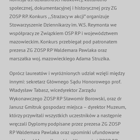
MDP i DDP
społecznej, dokumentacyjnej i historycznej przy ZG
Symbole
Kultura
System OSP
ZOSP RP. Konkurs ,,Strażacy w akcji” organizuje
Stowarzyszenie Dziennikarzy im. W.S. Reymonta we
OTWP
Orkiestry
Media
Sport
Forum
współpracy ze Związkiem OSP RP i województwem
mazowieckim. Konkurs przebiegał pod patronatem
PNWM
Floriany
Poradnik
prezesa ZG ZOSP RP Waldemara Pawlaka oraz
marszałka woj. mazowieckiego Adama Struzika.
Historia
Sklep
Oprócz laureatów i wyróżnionych udział wzięli między
innymi: sekretarz Głównego Sądu Honorowego prof.
Władysław Tabasz, wicedyrektor Zarządu
Projekty
100-lecie
Wykonawczego ZOSP RP Sławomir Borowski, oraz dr
Janusz Gmitruk gospodarz miejsca – dyrektor Muzeum,
którzy przywitali wszystkich uczestników a następnie
wręczali Dyplomy podpisane przez prezesa ZG ZOSP
RP Waldemara Pawlaka oraz upominki ufundowane