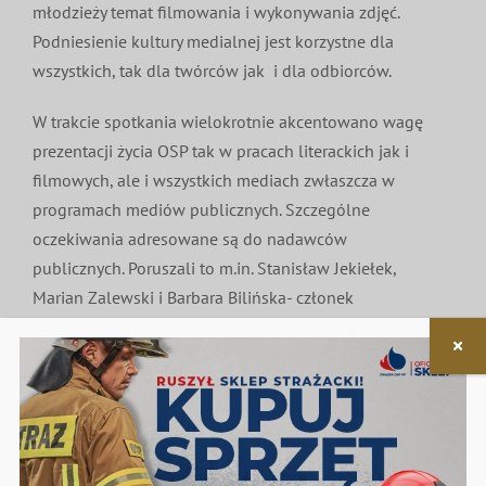
młodzieży temat filmowania i wykonywania zdjęć.
Podniesienie kultury medialnej jest korzystne dla
wszystkich, tak dla twórców jak i dla odbiorców.
W trakcie spotkania wielokrotnie akcentowano wagę
prezentacji życia OSP tak w pracach literackich jak i
filmowych, ale i wszystkich mediach zwłaszcza w
programach mediów publicznych. Szczególne
oczekiwania adresowane są do nadawców
publicznych. Poruszali to m.in. Stanisław Jekiełek,
Marian Zalewski i Barbara Bilińska- członek
Stowarzyszenia Dziennikarzy im. Reymonta a zarazem
prezes Stowarzyszenia Ludzi Mediów Woronicza 17.
Niezwykle udane spotkanie twórców w Muzeum
Historii Polskiego Ruchu Ludowego jest dobrą
zapowiedzią kontynuacji konkursów w przyszłości.