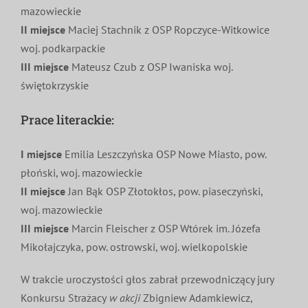
mazowieckie
II miejsce
Maciej Stachnik z OSP Ropczyce-Witkowice
woj. podkarpackie
III miejsce
Mateusz Czub z OSP Iwaniska woj.
świętokrzyskie
Prace literackie:
I miejsce
Emilia Leszczyńska OSP Nowe Miasto, pow.
płoński, woj. mazowieckie
II miejsce
Jan Bąk OSP Złotokłos, pow. piaseczyński,
woj. mazowieckie
III miejsce
Marcin Fleischer z OSP Wtórek im. Józefa
Mikołajczyka, pow. ostrowski, woj. wielkopolskie
W trakcie uroczystości głos zabrał przewodniczący jury
Konkursu Strażacy
w akcji
Zbigniew Adamkiewicz,