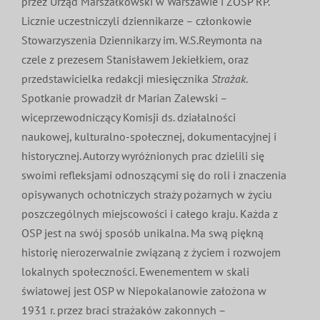
przez Urząd Marszałkowski w Warszawie i ZOSP RP.
Licznie uczestniczyli dziennikarze – członkowie
Stowarzyszenia Dziennikarzy im. W.S.Reymonta na
czele z prezesem Stanisławem Jekiełkiem, oraz
przedstawicielka redakcji miesięcznika
Strażak
.
Spotkanie prowadził dr Marian Zalewski –
wiceprzewodniczący Komisji ds. działalności
naukowej, kulturalno-społecznej, dokumentacyjnej i
historycznej. Autorzy wyróżnionych prac dzielili się
swoimi refleksjami odnoszącymi się do roli i znaczenia
opisywanych ochotniczych straży pożarnych w życiu
poszczególnych miejscowości i całego kraju. Każda z
OSP jest na swój sposób unikalna. Ma swą piękną
historię nierozerwalnie związaną z życiem i rozwojem
lokalnych społeczności. Ewenementem w skali
światowej jest OSP w Niepokalanowie założona w
1931 r. przez braci strażaków zakonnych –