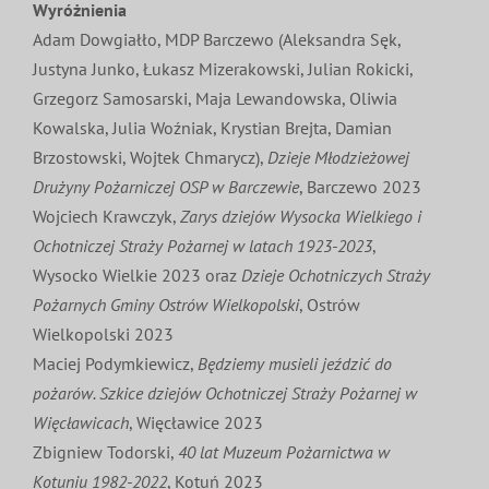
Wyróżnienia
Adam Dowgiałło, MDP Barczewo (Aleksandra Sęk,
Justyna Junko, Łukasz Mizerakowski, Julian Rokicki,
Grzegorz Samosarski, Maja Lewandowska, Oliwia
Kowalska, Julia Woźniak, Krystian Brejta, Damian
Brzostowski, Wojtek Chmarycz),
Dzieje Młodzieżowej
Drużyny Pożarniczej OSP w Barczewie
, Barczewo 2023
Wojciech Krawczyk,
Zarys dziejów Wysocka Wielkiego i
Ochotniczej Straży Pożarnej w latach 1923-2023
,
Wysocko Wielkie 2023 oraz
Dzieje Ochotniczych Straży
Pożarnych Gminy Ostrów Wielkopolski
, Ostrów
Wielkopolski 2023
Maciej Podymkiewicz,
Będziemy musieli jeździć do
pożarów. Szkice dziejów Ochotniczej Straży Pożarnej w
Więcławicach
, Więcławice 2023
Zbigniew Todorski,
40 lat Muzeum Pożarnictwa w
Kotuniu 1982-2022
, Kotuń 2023