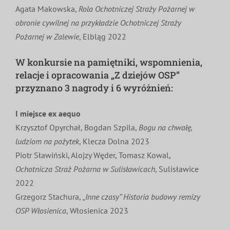
Agata Makowska,
Rola Ochotniczej Straży Pożarnej w
obronie cywilnej na przykładzie Ochotniczej Straży
Pożarnej w Zalewie
, Elbląg 2022
W konkursie na pamiętniki, wspomnienia,
relacje i opracowania „Z dziejów OSP”
przyznano 3 nagrody i 6 wyróżnień:
I
miejsce
ex aequo
Krzysztof Opyrchał, Bogdan Szpila,
Bogu na chwałę,
ludziom na pożytek
, Klecza Dolna 2023
Piotr Sławiński, Alojzy Węder, Tomasz Kowal,
Ochotnicza Straż Pożarna w Sulisławicach
, Sulisławice
2022
Grzegorz Stachura,
„Inne czasy” Historia budowy remizy
OSP Włosienica
, Włosienica 2023