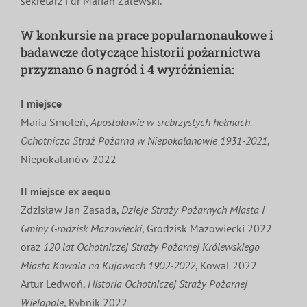
sekretarz i dr Marian Zalewski.
W konkursie na prace popularnonaukowe i
badawcze dotyczące historii pożarnictwa
przyznano 6 nagród i 4 wyróżnienia:
I
miejsce
Maria Smoleń,
Apostołowie w srebrzystych hełmach.
Ochotnicza Straż Pożarna w Niepokalanowie 1931-2021
,
Niepokalanów 2022
II
miejsce
ex aequo
Zdzisław Jan Zasada,
Dzieje Straży Pożarnych Miasta i
Gminy Grodzisk Mazowiecki
, Grodzisk Mazowiecki 2022
oraz
120 lat Ochotniczej Straży Pożarnej Królewskiego
Miasta Kowala na Kujawach 1902-2022
, Kowal 2022
Artur Ledwoń,
Historia Ochotniczej Straży Pożarnej
Wielopole
, Rybnik 2022