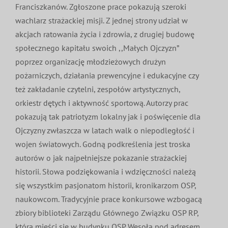
Franciszkanów. Zgłoszone prace pokazują szeroki
wachlarz strażackiej misji. Z jednej strony udział w
akcjach ratowania życia i zdrowia, z drugiej budowę
społecznego kapitału swoich ,,Małych Ojczyzn”
poprzez organizację młodzieżowych drużyn
pożarniczych, działania prewencyjne i edukacyjne czy
też zakładanie czytelni, zespołów artystycznych,
orkiestr dętych i aktywność sportową. Autorzy prac
pokazują tak patriotyzm lokalny jak i poświęcenie dla
Ojczyzny zwłaszcza w latach walk o niepodległość i
wojen światowych. Godną podkreślenia jest troska
autorów o jak najpełniejsze pokazanie strażackiej
historii. Słowa podziękowania i wdzięczności należą
się wszystkim pasjonatom historii, kronikarzom OSP,
naukowcom. Tradycyjnie prace konkursowe wzbogacą
zbiory biblioteki Zarządu Głównego Związku OSP RP,
która mieści się w budynku OSP Wesoła pod adresem