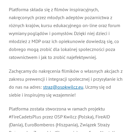
MDP i DDP
Symbole
Kultura
System OSP
Platforma składa się z filmów inspiracyjnych,
nakręconych przez młodych adeptów pożarnictwa z
różnych krajów, kursu edukacyjnego on-line oraz forum
OTWP
Orkiestry
Media
Sport
Forum
wymiany poglądów i pomysłów. Dzięki niej dzieci i
młodzież z MDP oraz ich opiekunowie dowiedzą się, co
PNWM
Floriany
Poradnik
dobrego mogą zrobić dla lokalnej społeczności poza
ratownictwem i jak to zrobić najefektywniej.
Historia
Sklep
Zachęcamy do nakręcenia filmików o własnych akcjach z
zakresu prewencji i integracji społecznej i przysyłanie ich
Projekty
100-lecie
do nas na adres:
straz@ospkwilcz.eu
. Uczmy się od
siebie i inspirujmy się wzajemnie!
Platforma została stworzona w ramach projektu
#FireCadetsPlus przez OSP Kwilcz (Polska), FireAID
(Dania), EuroBomberos (Hiszpania), Związek Straży