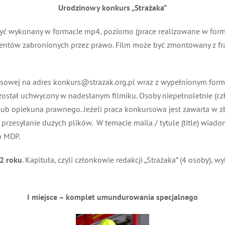
Urodzinowy konkurs „Strażaka”
być wykonany w formacie mp4, poziomo (prace realizowane w form
ntów zabronionych przez prawo. Film może być zmontowany z frag
rsowej na adres konkurs@strazak.org.pl wraz z wypełnionym for
stał uchwycony w nadesłanym filmiku. Osoby niepełnoletnie (czł
b opiekuna prawnego. Jeżeli praca konkursowa jest zawarta w zb
esyłanie dużych plików. W temacie maila / tytule (title) wiadomo
 MDP.
2 roku
. Kapituła, czyli członkowie redakcji „Strażaka” (4 osoby), w
I miejsce – komplet umundurowania specjalnego