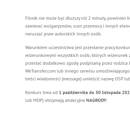
Filmik nie może być dłuższy niż 2 minuty, powinien 
zawierać wulgaryzmów, scen przemocy i innych eleme
naruszać praw autorskich innych osób.
Warunkiem uczestnictwa jest przesłanie pracy konku
wizerunkowymi wszystkich osób, których wizerunek zo
przesłać dodatkowo zgodę podpisaną przez rodzica lu
WeTransfer.com lub innego serwisu umożliwiającego prz
treści wiadomości (message) umieścić nazwę OSP lub
Konkurs trwa od
1 października do 30 listopada 202
lub MDP) otrzymają atrakcyjne
NAGRODY
: