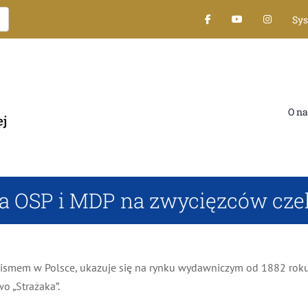
Sys
O nas
OSP i MDP na zwycięzców czeka
ismem w Polsce, ukazuje się na rynku wydawniczym od 1882 roku. 
 „Strażaka”.