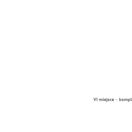
VI miejsce
–
komple