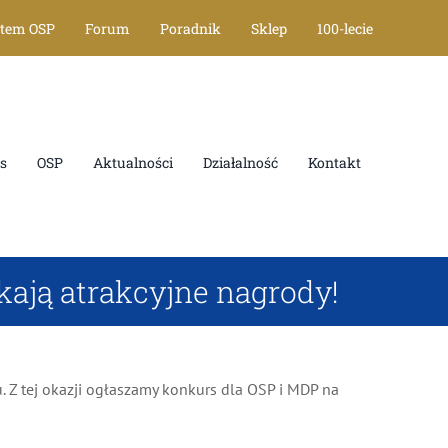
tem OSP
Forum
Poradnik
Sklep
100-lecie
OSP
Aktualności
Działalność
Kontakt
ją atrakcyjne nagrody!
Z tej okazji ogłaszamy konkurs dla OSP i MDP na