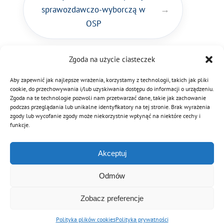
sprawozdawczo-wyborczą w
MDP i DDP
Symbole
Kultura
System OSP
OSP
OTWP
Orkiestry
Media
Sport
Forum
Zgoda na użycie ciasteczek
Wzory druków na zjazd
PNWM
Floriany
Poradnik
Aby zapewnić jak najlepsze wrażenia, korzystamy z technologii, takich jak pliki
oddziału
cookie, do przechowywania i/lub uzyskiwania dostępu do informacji o urządzeniu.
gminnego/równorzędnego
Zgoda na te technologie pozwoli nam przetwarzać dane, takie jak zachowanie
podczas przeglądania lub unikalne identyfikatory na tej stronie. Brak wyrażenia
ZOSP RP
Historia
Sklep
zgody lub wycofanie zgody może niekorzystnie wpłynąć na niektóre cechy i
funkcje.
Projekty
100-lecie
Akceptuj
Odmów
Zobacz preferencje
© Copyright 2012 - 2026 | Związek OSP RP
Archiwalna wersja strony
Polityka plików cookies
Polityka prywatności