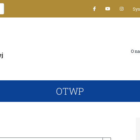
Sy
O na
OTWP