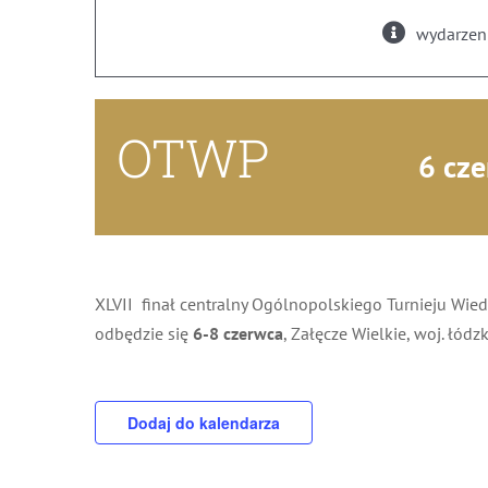
wydarzeni
OTWP
6 cz
XLVII finał centralny
Ogólnopolskiego Turnieju Wiedz
odbędzie się
6-8 czerwca
, Załęcze Wielkie, woj. łódz
Dodaj do kalendarza