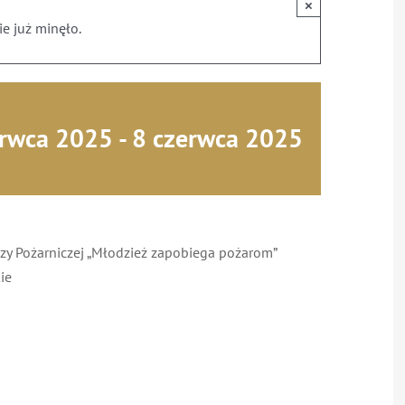
×
e już minęło.
erwca 2025
-
8 czerwca 2025
y Pożarniczej
„Młodzież zapobiega pożarom”
kie