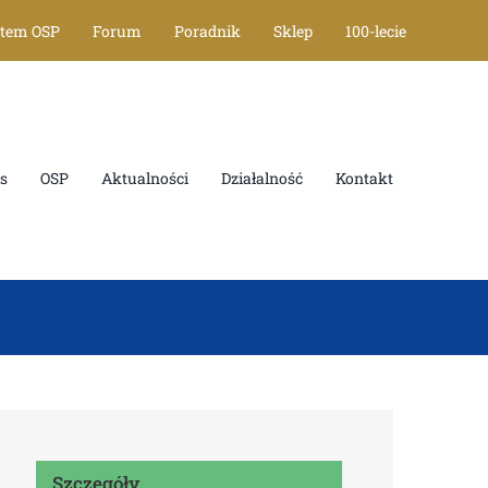
stem OSP
Forum
Poradnik
Sklep
100-lecie
s
OSP
Aktualności
Działalność
Kontakt
Szczegóły