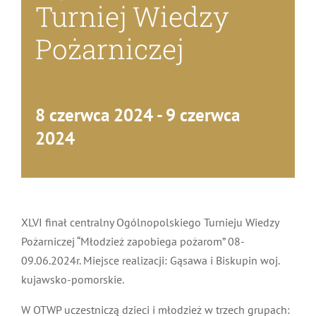
MDP i DDP
Symbole
Kultura
System OSP
Turniej Wiedzy
Pożarniczej
OTWP
Orkiestry
Media
Sport
Forum
PNWM
Floriany
Poradnik
8 czerwca 2024
-
9 czerwca
2024
Historia
Sklep
Projekty
100-lecie
XLVI finał centralny Ogólnopolskiego Turnieju Wiedzy
Pożarniczej “Młodzież zapobiega pożarom” 08-
09.06.2024r. Miejsce realizacji: Gąsawa i Biskupin woj.
kujawsko-pomorskie.