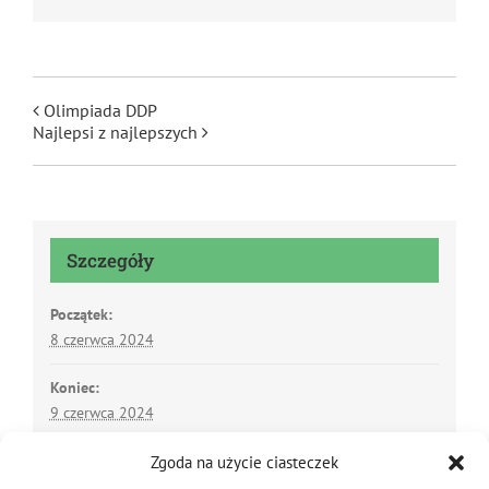
Podziel się tą informacją
Facebook
Twitter
Reddit
LinkedIn
WhatsApp
Tumblr
Pinterest
Vk
Email
Olimpiada DDP
Najlepsi z najlepszych
Szczegóły
Początek:
8 czerwca 2024
Koniec:
Zgoda na użycie ciasteczek
9 czerwca 2024