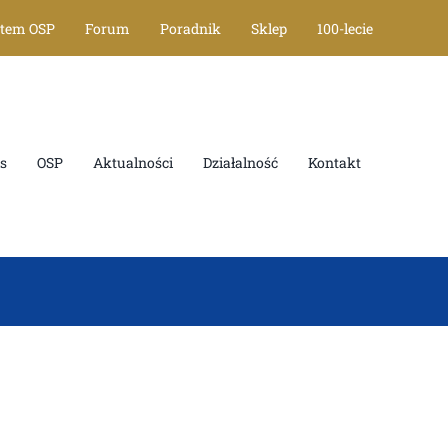
stem OSP
Forum
Poradnik
Sklep
100-lecie
s
OSP
Aktualności
Działalność
Kontakt