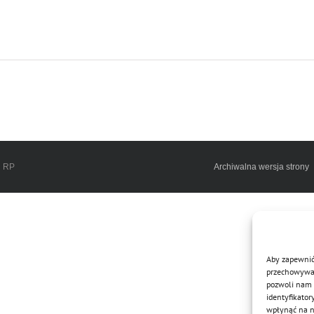
h RP
Archiwalna wersja strony
Aby zapewnić 
przechowywani
pozwoli nam 
identyfikator
wpłynąć na ni