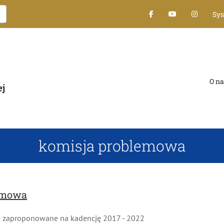
Sy
O na
komisja problemowa
emowa
 zaproponowane na kadencję 2017 - 2022