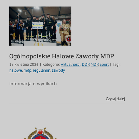
Ogólnopolskie Halowe Zawody MDP
13 kwietnia 2026
|
Kategorie:
Aktualności
,
DDP
,
MDP
,
Sport
|
Tagi:
halowe
,
mdp
,
regulamin
,
zawody
informacja o wynikach
Czytaj dalej