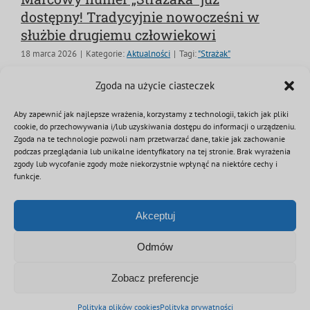
dostępny! Tradycyjnie nowocześni w
służbie drugiemu człowiekowi
18 marca 2026
|
Kategorie:
Aktualności
|
Tagi:
"Strażak"
Wiosenne wydanie naszego czasopisma to hołd dla
Zgoda na użycie ciasteczek
strażackiej sztafety pokoleń. W świecie pełnym
Aby zapewnić jak najlepsze wrażenia, korzystamy z technologii, takich jak pliki
niepokoju, widok munduru i remizy pozostaje
cookie, do przechowywania i/lub uzyskiwania dostępu do informacji o urządzeniu.
symbolem spokoju oraz normalności. W najnowszym
Zgoda na te technologie pozwoli nam przetwarzać dane, takie jak zachowanie
podczas przeglądania lub unikalne identyfikatory na tej stronie. Brak wyrażenia
numerze udowadniamy, że choć
zgody lub wycofanie zgody może niekorzystnie wpłynąć na niektóre cechy i
funkcje.
Czytaj dalej
Akceptuj
Odmów
Poprzedni
Kolejny
2
3
4
Zobacz preferencje
Polityka plików cookies
Polityka prywatności
© Copyright 2012 - 2026 | Związek OSP RP