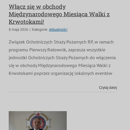
Włącz się w obchody
MDP i DDP
Symbole
Kultura
System OSP
Międzynarodowego Miesiąca Walki z
Krwotokami!
OTWP
Orkiestry
Media
Sport
Forum
8 maja 2026
|
Kategorie:
Aktualności
Związek Ochotniczych Straży Pożarnych RP, w ramach
PNWM
Floriany
Poradnik
programu Pierwszy Ratownik, zaprasza wszystkie
jednostki Ochotniczych Straży Pożarnych do włączenia
Historia
Sklep
się w obchody Międzynarodowego Miesiąca Walki z
Krwotokami poprzez organizację lokalnych eventów
Projekty
100-lecie
Czytaj dalej