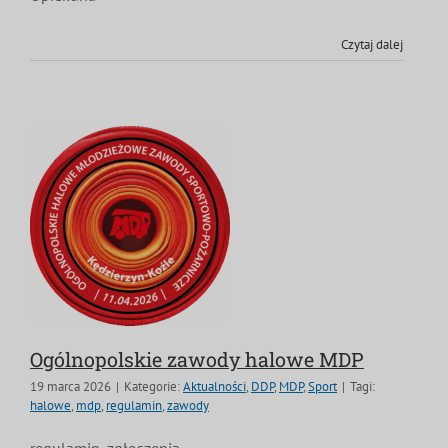
Czytaj dalej
Ogólnopolskie zawody halowe MDP
19 marca 2026
|
Kategorie:
Aktualności
,
DDP
,
MDP
,
Sport
|
Tagi:
halowe
,
mdp
,
regulamin
,
zawody