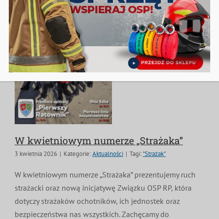
W kwietniowym numerze „Strażaka”
3 kwietnia 2026
|
Kategorie:
Aktualności
|
Tagi:
"Strażak"
W kwietniowym numerze „Strażaka” prezentujemy ruch
strażacki oraz nową inicjatywę Związku OSP RP, która
dotyczy strażaków ochotników, ich jednostek oraz
bezpieczeństwa nas wszystkich. Zachęcamy do