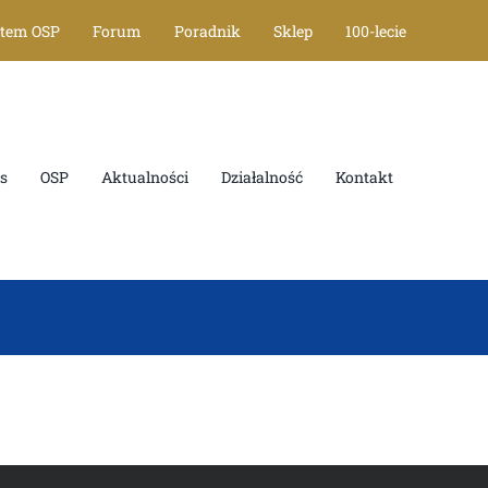
stem OSP
Forum
Poradnik
Sklep
100-lecie
s
OSP
Aktualności
Działalność
Kontakt