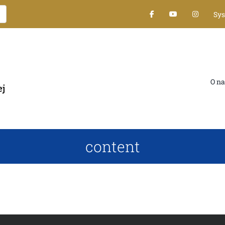
Sy
O na
content