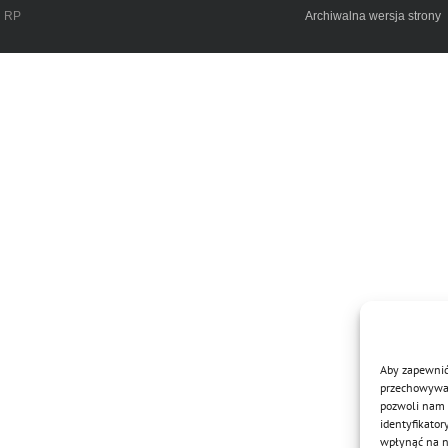
h RP
Archiwalna wersja strony
Aby zapewnić 
przechowywani
pozwoli nam 
identyfikator
wpłynąć na ni