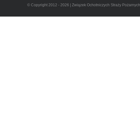
© Copyright 2012 - 2026 | Związek Ochotniczych Straży Pożarnyc