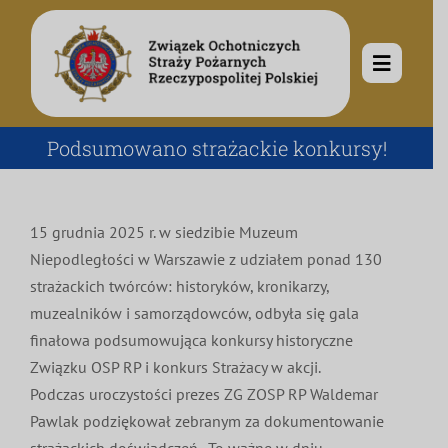
Przejdź
do
zawartości
Toggle
Navigat
O nas
Podsumowano strażackie konkursy!
Misja i cele
Aktualności
15 grudnia 2025 r. w siedzibie Muzeum
Niepodległości w Warszawie z udziałem ponad 130
Rodowód
Kalendarz wydarzeń
Ochotnicze Straże Pożarne
strażackich twórców: historyków, kronikarzy,
muzealników i samorządowców, odbyła się gala
finałowa podsumowująca konkursy historyczne
Władze
Ogłoszenia
Działalność
Związku OSP RP i konkurs Strażacy w akcji.
Podczas uroczystości prezes ZG ZOSP RP Waldemar
Dokumenty
Dzieci i młodzież
Kontakt
Pawlak podziękował zebranym za dokumentowanie
strażackich doświadczeń. -To ważne w dniu