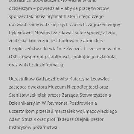
MDP i DDP
Symbole
Kultura
System OSP
dzisiejszym – powiedział – aby na pracę twórców
spojrzeć tak przez pryzmat historii i tego czego
doświadczamy w dzisiejszych czasach: zagrożeń,wojny
OTWP
Orkiestry
Media
Sport
Forum
hybrydowej. Musimy też zdawać sobie sprawę z tego,
że dzisiaj konieczne jest budowanie atmosfery
PNWM
Floriany
Poradnik
bezpieczeństwa. To właśnie Związek i zrzeszone w nim
OSP są wspólnotą stabilności, spokojnego działania
oraz walki z dezinformacją.
Historia
Sklep
Uczestników Gali pozdrowiła Katarzyna Legawiec,
Projekty
zastępca dyrektora Muzeum Niepodległości oraz
100-lecie
Stanisław Jekiełek prezes Zarządu Stowarzyszenia
Dziennikarzy im W. Reymonta. Pozdrowienia
uczestnikom przesłali marszałek woj. mazowieckiego
Adam Struzik oraz prof. Tadeusz Olejnik nestor
historyków pożarnictwa.