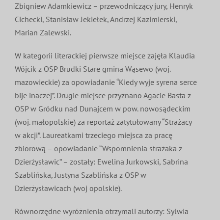
Zbigniew Adamkiewicz – przewodniczący jury, Henryk
Cichecki, Stanisław Jekiełek, Andrzej Kazimierski,
Marian Zalewski.
W kategorii literackiej pierwsze miejsce zajęła Klaudia
Wójcik z OSP Brudki Stare gmina Wąsewo (woj.
mazowieckie) za opowiadanie “Kiedy wyje syrena serce
bije inaczej”. Drugie miejsce przyznano Agacie Basta z
OSP w Gródku nad Dunajcem w pow. nowosądeckim
(woj. małopolskie) za reportaż zatytułowany “Strażacy
w akcji”. Laureatkami trzeciego miejsca za pracę
zbiorową – opowiadanie “Wspomnienia strażaka z
Dzierżysławic” – zostały: Ewelina Jurkowski, Sabrina
Szablińska, Justyna Szablińska z OSP w
Dzierżysławicach (woj opolskie).
Równorzędne wyróżnienia otrzymali autorzy: Sylwia