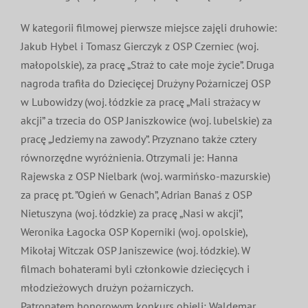
W kategorii filmowej pierwsze miejsce zajęli druhowie:
Jakub Hybel i Tomasz Gierczyk z OSP Czerniec (woj.
małopolskie), za pracę „Straż to całe moje życie”. Druga
nagroda trafiła do Dziecięcej Drużyny Pożarniczej OSP
w Lubowidzy (woj. łódzkie za pracę „Mali strażacy w
akcji” a trzecia do OSP Janiszkowice (woj. lubelskie) za
pracę „Jedziemy na zawody”. Przyznano także cztery
równorzędne wyróżnienia. Otrzymali je: Hanna
Rajewska z OSP Nielbark (woj. warmińsko-mazurskie)
za pracę pt. ”Ogień w Genach”, Adrian Banaś z OSP
Nietuszyna (woj. łódzkie) za pracę „Nasi w akcji”,
Weronika Łagocka OSP Koperniki (woj. opolskie),
Mikołaj Witczak OSP Janiszewice (woj. łódzkie). W
filmach bohaterami byli członkowie dziecięcych i
młodzieżowych drużyn pożarniczych.
Patronatem honorowym konkurs objęli: Waldemar