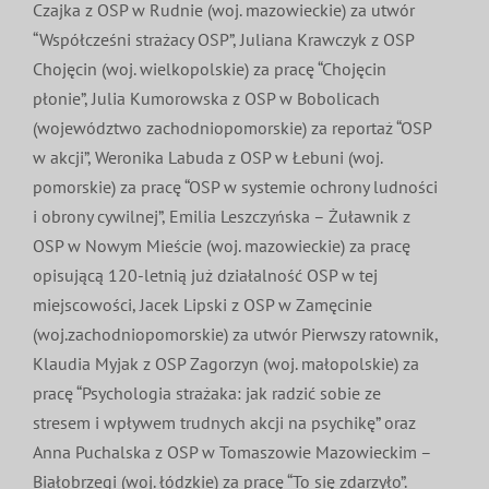
Czajka z OSP w Rudnie (woj. mazowieckie) za utwór
“Współcześni strażacy OSP”, Juliana Krawczyk z OSP
Chojęcin (woj. wielkopolskie) za pracę “Chojęcin
płonie”, Julia Kumorowska z OSP w Bobolicach
(województwo zachodniopomorskie) za reportaż “OSP
w akcji”, Weronika Labuda z OSP w Łebuni (woj.
pomorskie) za pracę “OSP w systemie ochrony ludności
i obrony cywilnej”, Emilia Leszczyńska – Żuławnik z
OSP w Nowym Mieście (woj. mazowieckie) za pracę
opisującą 120-letnią już działalność OSP w tej
miejscowości, Jacek Lipski z OSP w Zamęcinie
(woj.zachodniopomorskie) za utwór Pierwszy ratownik,
Klaudia Myjak z OSP Zagorzyn (woj. małopolskie) za
pracę “Psychologia strażaka: jak radzić sobie ze
stresem i wpływem trudnych akcji na psychikę” oraz
Anna Puchalska z OSP w Tomaszowie Mazowieckim –
Białobrzegi (woj. łódzkie) za pracę “To się zdarzyło”.