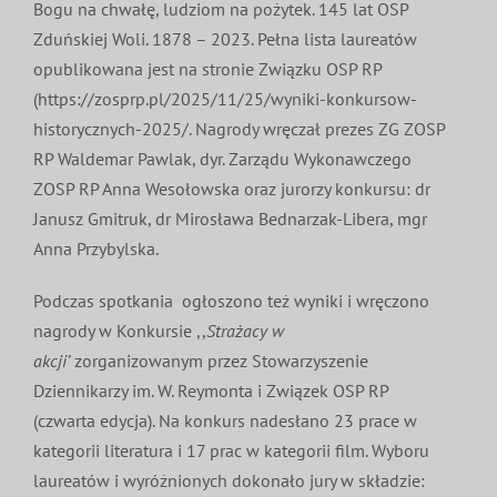
Bogu na chwałę, ludziom na pożytek. 145 lat OSP
Zduńskiej Woli. 1878 – 2023. Pełna lista laureatów
opublikowana jest na stronie Związku OSP RP
(https://zosprp.pl/2025/11/25/wyniki-konkursow-
historycznych-2025/. Nagrody wręczał prezes ZG ZOSP
RP Waldemar Pawlak, dyr. Zarządu Wykonawczego
ZOSP RP Anna Wesołowska oraz jurorzy konkursu: dr
Janusz Gmitruk, dr Mirosława Bednarzak-Libera, mgr
Anna Przybylska.
Podczas spotkania ogłoszono też wyniki i wręczono
nagrody w Konkursie ,,
Strażacy w
akcji’
zorganizowanym przez Stowarzyszenie
Dziennikarzy im. W. Reymonta i Związek OSP RP
(czwarta edycja). Na konkurs nadesłano 23 prace w
kategorii literatura i 17 prac w kategorii film. Wyboru
laureatów i wyróżnionych dokonało jury w składzie: