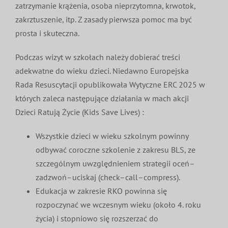
zatrzymanie krążenia, osoba nieprzytomna, krwotok,
zakrztuszenie, itp. Z zasady pierwsza pomoc ma być
prosta i skuteczna.
Podczas wizyt w szkołach należy dobierać treści
adekwatne do wieku dzieci. Niedawno Europejska
Rada Resuscytacji opublikowała Wytyczne ERC 2025 w
których zaleca następujące działania w mach akcji
Dzieci Ratują Życie (Kids Save Lives) :
Wszystkie dzieci w wieku szkolnym powinny
odbywać coroczne szkolenie z zakresu BLS, ze
szczególnym uwzględnieniem strategii oceń–
zadzwoń–uciskaj (check–call–compress).
Edukacja w zakresie RKO powinna się
rozpoczynać we wczesnym wieku (około 4. roku
życia) i stopniowo się rozszerzać do