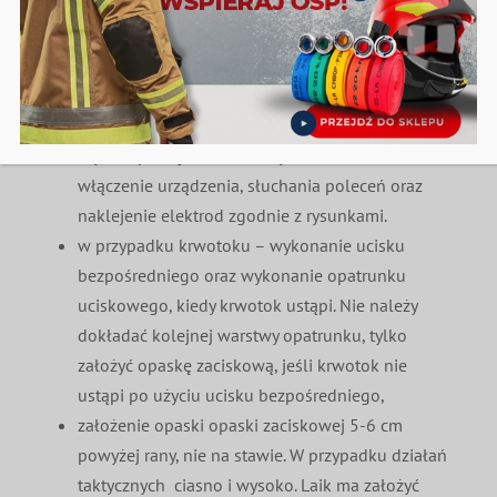
słuchaj i czuj,
jakość uciskania klatki piersiowej – środek klatki
piersiowej (na mostku), głębokość min. 5 – max.
6 cm, tempo 100 – 120/ min. oraz relaksacja
(czyli rozprężenie klatki piersiowej),
szybkie podłączenie defibrylatora AED –
włączenie urządzenia, słuchania poleceń oraz
naklejenie elektrod zgodnie z rysunkami.
w przypadku krwotoku – wykonanie ucisku
bezpośredniego oraz wykonanie opatrunku
uciskowego, kiedy krwotok ustąpi. Nie należy
dokładać kolejnej warstwy opatrunku, tylko
założyć opaskę zaciskową, jeśli krwotok nie
ustąpi po użyciu ucisku bezpośredniego,
założenie opaski opaski zaciskowej 5-6 cm
powyżej rany, nie na stawie. W przypadku działań
taktycznych ciasno i wysoko. Laik ma założyć