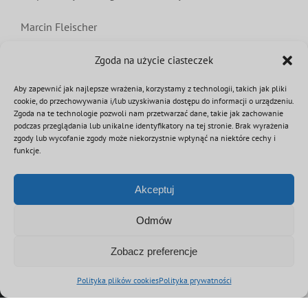
Marcin Fleischer
koordynator krajowy ds. Programu Pierwszy Ratownik
Zgoda na użycie ciasteczek
ratownik medyczny
Aby zapewnić jak najlepsze wrażenia, korzystamy z technologii, takich jak pliki
4 listopada 2025
|
Kategorie:
Aktualności
,
First responder
,
OSP
cookie, do przechowywania i/lub uzyskiwania dostępu do informacji o urządzeniu.
Zgoda na te technologie pozwoli nam przetwarzać dane, takie jak zachowanie
podczas przeglądania lub unikalne identyfikatory na tej stronie. Brak wyrażenia
zgody lub wycofanie zgody może niekorzystnie wpłynąć na niektóre cechy i
funkcje.
Podziel się tą informacją
Akceptuj
Facebook
Twitter
Reddit
LinkedIn
WhatsApp
Tumblr
Pinterest
Vk
Email
Odmów
Zobacz preferencje
Polityka plików cookies
Polityka prywatności
© Copyright 2012 - 2026 | Związek OSP RP