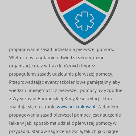
MDP i DDP
Symbole
Kultura
System OSP
OTWP
Orkiestry
Media
Sport
Forum
PNWM
Floriany
Poradnik
propagowanie zasad udzielania pierwszej pomocy.
WIelu z nas regularnie odwiedza szkoły, różne
organizacje oraz w trakcie różnych imprez
Historia
Sklep
propagujemy zasady udzielania pierwszej pomocy.
Przeprowadzając eventy szkoleniowe pamiętajmy, aby
Projekty
100-lecie
wiedza i umiejętności z pierwszej pomocy były zgodne
z Wytycznymi Europejskiej Rady Resuscytacji, które
znajdują się na stronie
www.prc.krakow.pl
. Zadaniem
propagowania zasad pierwszej pomocy jest nauczenie
laika w jaki sposób ma udzielić pierwszej pomocy w
przypadku stanów zagrożenia życia, takich jak: nagłe