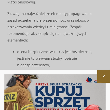
klatki piersiowej.
Z uwagi na najważniejsze elementy propagowania
zasad udzielania pierwszej pomocy oraz jakość w
przekazywania wiedzy i umiejętności, Zespół
rekomenduje, aby skupić się na najważniejszych
elementach:
ocena bezpieczeństwa – czy jest bezpiecznie,
jeśli nie to wzywam służby i opisuje
niebezpieczeństwo,
sprawdzenie przytomności – poklepanie po
ramieniu i zapytanie czy wszystko w porządku?,
wezwanie pomocy – nr 999 jeśli potrzebujemy
tylko ZRM, nr 112 w innych przypadkach,
sprawdzenie oddechu – odchylenie głowy i
podbródka, sprawdzenie przez 10 sek. patrz,