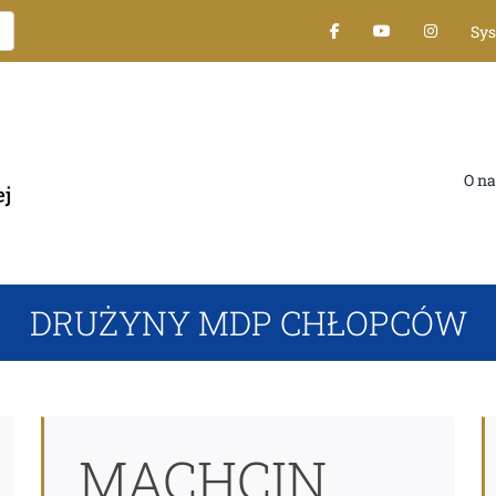
Sys
O nas
DRUŻYNY MDP CHŁOPCÓW
MACHCIN