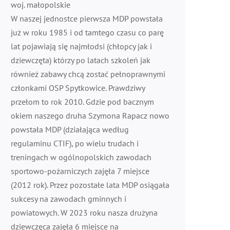
woj. małopolskie
W naszej jednostce pierwsza MDP powstała
już w roku 1985 i od tamtego czasu co parę
lat pojawiają się najmłodsi (chłopcy jak i
dziewczęta) którzy po latach szkoleń jak
również zabawy chcą zostać pełnoprawnymi
członkami OSP Spytkowice. Prawdziwy
przełom to rok 2010. Gdzie pod bacznym
okiem naszego druha Szymona Rapacz nowo
powstała MDP (działająca według
regulaminu CTIF), po wielu trudach i
treningach w ogólnopolskich zawodach
sportowo-pożarniczych zajęła 7 miejsce
(2012 rok). Przez pozostałe lata MDP osiągała
sukcesy na zawodach gminnych i
powiatowych. W 2023 roku nasza drużyna
dziewczęca zajęła 6 miejsce na