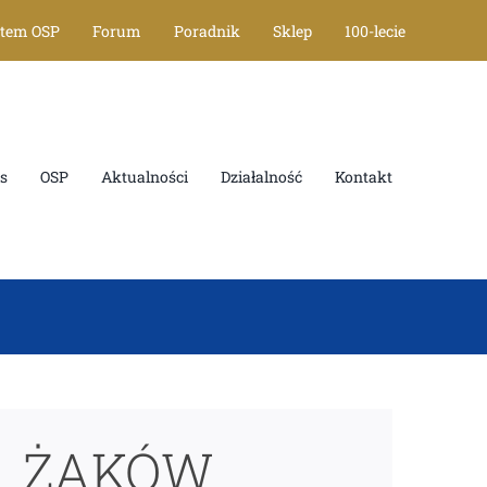
tem OSP
Forum
Poradnik
Sklep
100-lecie
OSP
Aktualności
Działalność
Kontakt
ŻAKÓW