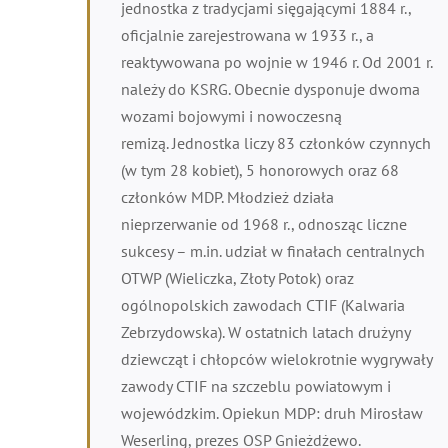
jednostka z tradycjami sięgającymi 1884 r.,
oficjalnie zarejestrowana w 1933 r., a
reaktywowana po wojnie w 1946 r. Od 2001 r.
należy do KSRG. Obecnie dysponuje dwoma
wozami bojowymi i nowoczesną
remizą. Jednostka liczy 83 członków czynnych
(w tym 28 kobiet), 5 honorowych oraz 68
członków MDP. Młodzież działa
nieprzerwanie od 1968 r., odnosząc liczne
sukcesy – m.in. udział w finałach centralnych
OTWP (Wieliczka, Złoty Potok) oraz
ogólnopolskich zawodach CTIF (Kalwaria
Zebrzydowska). W ostatnich latach drużyny
dziewcząt i chłopców wielokrotnie wygrywały
zawody CTIF na szczeblu powiatowym i
wojewódzkim. Opiekun MDP: druh Mirosław
Weserling, prezes OSP Gnieżdżewo.