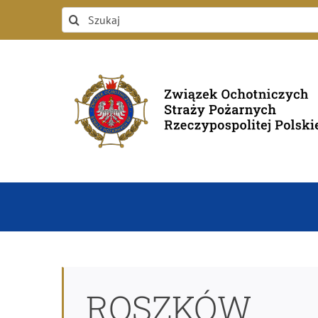
Przejdź
Szukaj
do
zawartości
ROSZKÓW