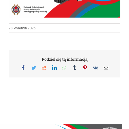
Projekty
100-lecie
28 kwietnia 2025
Podziel się tą informacją
Facebook
Twitter
Reddit
LinkedIn
WhatsApp
Tumblr
Pinterest
Vk
Email