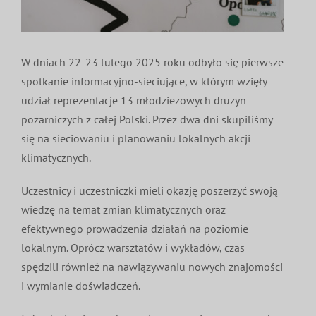
MDP i DDP
Symbole
Kultura
System OSP
W dniach 22-23 lutego 2025 roku odbyło się pierwsze
OTWP
Orkiestry
Media
Sport
Forum
spotkanie informacyjno-sieciujące, w którym wzięły
udział reprezentacje 13 młodzieżowych drużyn
PNWM
Floriany
Poradnik
pożarniczych z całej Polski. Przez dwa dni skupiliśmy
się na sieciowaniu i planowaniu lokalnych akcji
klimatycznych.
Historia
Sklep
Uczestnicy i uczestniczki mieli okazję poszerzyć swoją
Projekty
100-lecie
wiedzę na temat zmian klimatycznych oraz
efektywnego prowadzenia działań na poziomie
lokalnym. Oprócz warsztatów i wykładów, czas
spędzili również na nawiązywaniu nowych znajomości
i wymianie doświadczeń.