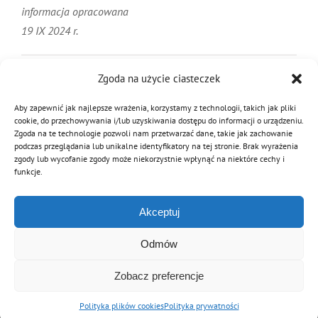
informacja opracowana
19 IX 2024 r.
19 września 2024
|
Kategorie:
Prawo
|
Tagi:
działania ratownicze
,
Zgoda na użycie ciasteczek
powódź
Aby zapewnić jak najlepsze wrażenia, korzystamy z technologii, takich jak pliki
cookie, do przechowywania i/lub uzyskiwania dostępu do informacji o urządzeniu.
Zgoda na te technologie pozwoli nam przetwarzać dane, takie jak zachowanie
podczas przeglądania lub unikalne identyfikatory na tej stronie. Brak wyrażenia
Podziel się tą informacją
zgody lub wycofanie zgody może niekorzystnie wpłynąć na niektóre cechy i
funkcje.
Facebook
Twitter
Reddit
LinkedIn
WhatsApp
Tumblr
Pinterest
Vk
Email
Akceptuj
Odmów
Zobacz preferencje
© Copyright 2012 - 2026 | Związek OSP RP
Archiwalna wersja strony
Polityka plików cookies
Polityka prywatności