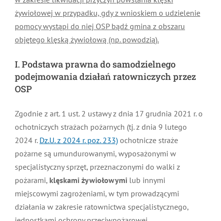
żywiołowej w przypadku, gdy z wnioskiem o udzielenie
MDP i DDP
Symbole
Kultura
System OSP
pomocy wystąpi do niej OSP bądź gmina z obszaru
objętego klęską żywiołową (np. powodzią).
OTWP
Orkiestry
Media
Sport
Forum
I. Podstawa prawna do samodzielnego
podejmowania działań ratowniczych przez
PNWM
Floriany
Poradnik
OSP
Historia
Sklep
Zgodnie z art. 1 ust. 2 ustawy z dnia 17 grudnia 2021 r. o
ochotniczych strażach pożarnych (tj. z dnia 9 lutego
2024 r.
Dz.U. z 2024 r. poz. 233)
ochotnicze straże
Projekty
100-lecie
pożarne są umundurowanymi, wyposażonymi w
specjalistyczny sprzęt, przeznaczonymi do walki z
pożarami,
klęskami żywiołowymi
lub innymi
miejscowymi zagrożeniami, w tym prowadzącymi
działania w zakresie ratownictwa specjalistycznego,
jednostkami ochrony przeciwpożarowej.