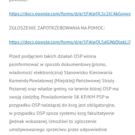
https://docs.google.com/forms/d/e/1FAIpQLSc2JC4kGg
ZGŁOSZENIE ZAPOTRZEBOWANIA NA POMOC:
https://docs.google.com/forms/d/e/1FAIpQLSdGWzDlqkLj
Przed podjęciem takich działań OSP winna
poinformować w sposób dokumentowy (pismo,
wiadomość elektroniczna) Stanowisko Kierowania
Komendy Powiatowej (Miejskiej) Państwowej Straży
Pożarnej oraz władze gminy, na terenie której OSP ma
swoją siedzibę. Powiadomienie SK KP/KM PSP w
przypadku OSP należącej do ksrg jest obligatoryjne,
w przypadku OSP spoza systemu ksrg fakultatywne
(jednak wskazane). Umożliwi to zgłoszenie
umotywowanego sprzeciwu przez odpowiednie