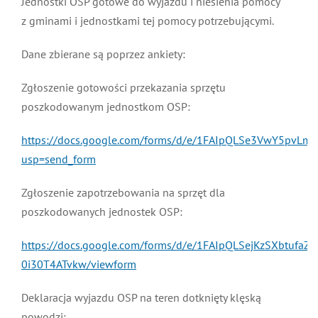
Jednostki OSP gotowe do wyjazdu i niesienia pomocy
z gminami i jednostkami tej pomocy potrzebującymi.
Dane zbierane są poprzez ankiety:
Zgłoszenie gotowości przekazania sprzętu
poszkodowanym jednostkom OSP:
https://docs.google.com/forms/d/e/1FAIpQLSe3VwY5pvL
usp=send_form
Zgłoszenie zapotrzebowania na sprzęt dla
poszkodowanych jednostek OSP:
https://docs.google.com/forms/d/e/1FAIpQLSejKzSXbtuf
0i30T4ATvkw/viewform
Deklaracja wyjazdu OSP na teren dotknięty klęską
powodzi: