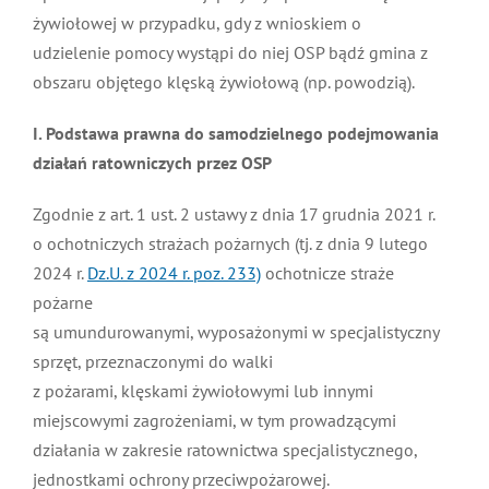
żywiołowej w przypadku, gdy z wnioskiem o
MDP i DDP
Symbole
Kultura
System OSP
udzielenie pomocy wystąpi do niej OSP bądź gmina z
obszaru objętego klęską żywiołową (np. powodzią).
OTWP
Orkiestry
Media
Sport
Forum
I. Podstawa prawna do samodzielnego podejmowania
działań ratowniczych przez OSP
PNWM
Floriany
Poradnik
Zgodnie z art. 1 ust. 2 ustawy z dnia 17 grudnia 2021 r.
o ochotniczych strażach pożarnych (tj. z dnia 9 lutego
Historia
Sklep
2024 r.
Dz.U. z 2024 r. poz. 233)
ochotnicze straże
pożarne
Projekty
100-lecie
są umundurowanymi, wyposażonymi w specjalistyczny
sprzęt, przeznaczonymi do walki
z pożarami, klęskami żywiołowymi lub innymi
miejscowymi zagrożeniami, w tym prowadzącymi
działania w zakresie ratownictwa specjalistycznego,
jednostkami ochrony przeciwpożarowej.