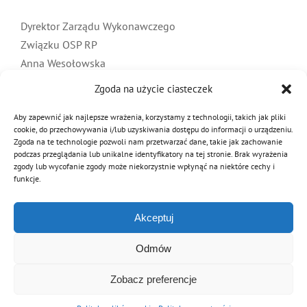
Dyrektor Zarządu Wykonawczego
Związku OSP RP
Anna Wesołowska
Zgoda na użycie ciasteczek
ZAŁĄCZNIKI
Aby zapewnić jak najlepsze wrażenia, korzystamy z technologii, takich jak pliki
cookie, do przechowywania i/lub uzyskiwania dostępu do informacji o urządzeniu.
TREŚĆ JAKO DOKUMENT DO DRUKU
Zgoda na te technologie pozwoli nam przetwarzać dane, takie jak zachowanie
podczas przeglądania lub unikalne identyfikatory na tej stronie. Brak wyrażenia
19 września 2024
|
Kategorie:
Aktualności
,
OSP
|
Tagi:
działania
zgody lub wycofanie zgody może niekorzystnie wpłynąć na niektóre cechy i
funkcje.
ratownicze
,
powódź
Akceptuj
Odmów
Podziel się tą informacją
Facebook
Twitter
Reddit
LinkedIn
WhatsApp
Tumblr
Pinterest
Vk
Email
Zobacz preferencje