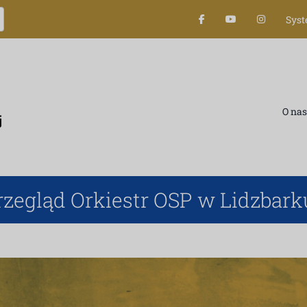
Sys
O nas
rzegląd Orkiestr OSP w Lidzbark