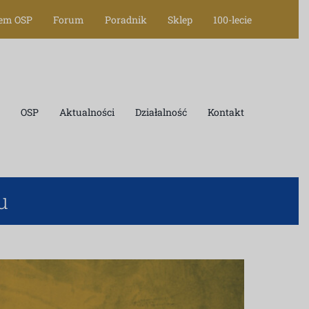
tem OSP
Forum
Poradnik
Sklep
100-lecie
OSP
Aktualności
Działalność
Kontakt
u