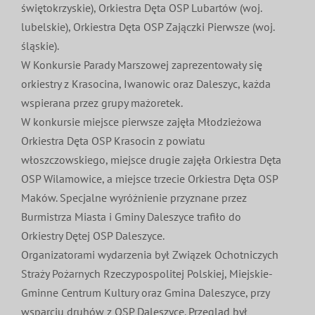
świętokrzyskie), Orkiestra Dęta OSP Lubartów (woj.
lubelskie), Orkiestra Dęta OSP Zajączki Pierwsze (woj.
śląskie).
W Konkursie Parady Marszowej zaprezentowały się
orkiestry z Krasocina, Iwanowic oraz Daleszyc, każda
wspierana przez grupy mażoretek.
W konkursie miejsce pierwsze zajęła Młodzieżowa
Orkiestra Dęta OSP Krasocin z powiatu
włoszczowskiego, miejsce drugie zajęła Orkiestra Dęta
OSP Wilamowice, a miejsce trzecie Orkiestra Dęta OSP
Maków. Specjalne wyróżnienie przyznane przez
Burmistrza Miasta i Gminy Daleszyce trafiło do
Orkiestry Dętej OSP Daleszyce.
Organizatorami wydarzenia był Związek Ochotniczych
Straży Pożarnych Rzeczypospolitej Polskiej, Miejskie-
Gminne Centrum Kultury oraz Gmina Daleszyce, przy
wsparciu druhów z OSP Daleszyce. Przegląd był