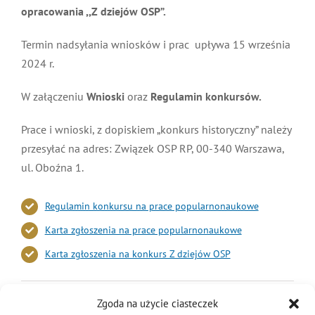
opracowania ,,Z dziejów OSP”
.
MDP i DDP
Symbole
Kultura
System OSP
Termin nadsyłania wniosków i prac upływa 15 września
2024 r.
OTWP
Orkiestry
Media
Sport
Forum
W załączeniu
Wnioski
oraz
Regulamin konkursów.
PNWM
Floriany
Poradnik
Prace i wnioski, z dopiskiem „konkurs historyczny” należy
przesyłać na adres: Związek OSP RP, 00-340 Warszawa,
Historia
Sklep
ul. Oboźna 1.
Projekty
100-lecie
Regulamin konkursu na prace popularnonaukowe
Karta zgłoszenia na prace popularnonaukowe
Karta zgłoszenia na konkurs Z dziejów OSP
3 czerwca 2024
|
Kategorie:
Aktualności
,
Historia
,
Konkurs
,
OSP
|
Tagi:
Zgoda na użycie ciasteczek
konkursy historyczne