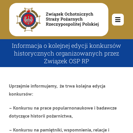
Przejdź
do
zawartości
Toggle
Navig
O nas
Informacja o kolejnej edycji konkursów
historycznych organizowanych przez
Związek OSP RP
Misja i cele
Aktualności
Rodowód
Kalendarz wydarzeń
Ochotnicze Straże Pożarne
Uprzejmie informujemy, że trwa kolejna edycja
konkursów:
Władze
Ogłoszenia
Działalność
– Konkursu na prace popularnonaukowe i badawcze
dotyczące historii pożarnictwa,
Dokumenty
Dzieci i młodzież
Kontakt
– Konkursu na pamiętniki, wspomnienia, relacje i