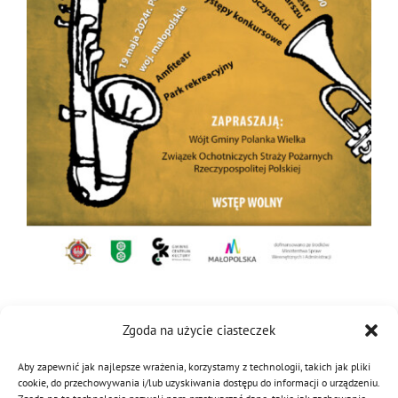
MDP i DDP
Symbole
Kultura
System OSP
OTWP
Orkiestry
Media
Sport
Forum
PNWM
Floriany
Poradnik
Historia
Sklep
Projekty
100-lecie
Zgoda na użycie ciasteczek
13 maja 2024
|
Kategorie:
Aktualności
,
Kultura
|
Tagi:
przegląd orkiestr
Aby zapewnić jak najlepsze wrażenia, korzystamy z technologii, takich jak pliki
cookie, do przechowywania i/lub uzyskiwania dostępu do informacji o urządzeniu.