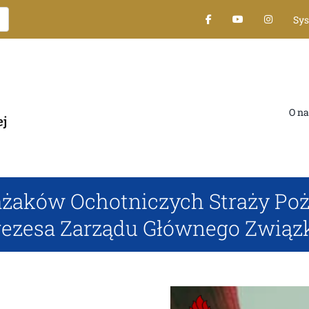
Sy
O na
ażaków Ochotniczych Straży Poż
rezesa Zarządu Głównego Związ