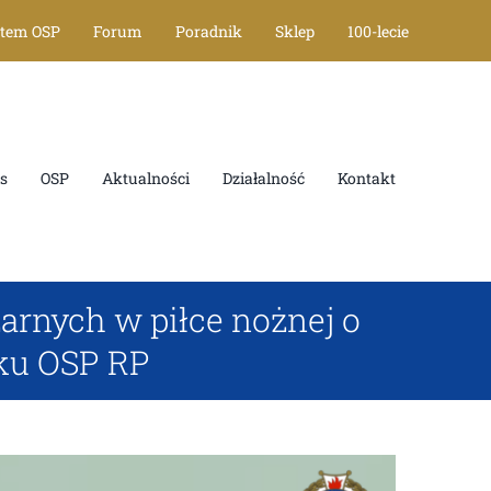
stem OSP
Forum
Poradnik
Sklep
100-lecie
s
OSP
Aktualności
Działalność
Kontakt
arnych w piłce nożnej o
ku OSP RP