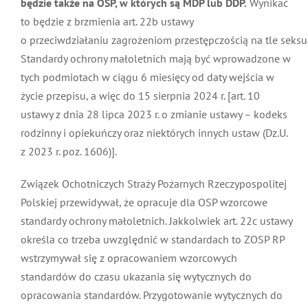
będzie także na OSP, w których są MDP lub DDP.
Wynikać
to będzie z brzmienia art. 22b ustawy
o przeciwdziałaniu zagrożeniom przestępczością na tle seksu
Standardy ochrony małoletnich mają być wprowadzone w
tych podmiotach w ciągu 6 miesięcy od daty wejścia w
życie przepisu, a więc do 15 sierpnia 2024 r. [art. 10
ustawy z dnia 28 lipca 2023 r. o zmianie ustawy – kodeks
rodzinny i opiekuńczy oraz niektórych innych ustaw (Dz.U.
z 2023 r. poz. 1606)].
Związek Ochotniczych Straży Pożarnych Rzeczypospolitej
Polskiej przewidywał, że opracuje dla OSP wzorcowe
standardy ochrony małoletnich. Jakkolwiek art. 22c ustawy
określa co trzeba uwzględnić w standardach to ZOSP RP
wstrzymywał się z opracowaniem wzorcowych
standardów do czasu ukazania się wytycznych do
opracowania standardów. Przygotowanie wytycznych do