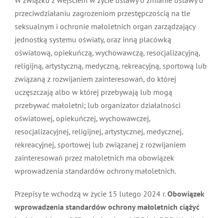
przeciwdziałaniu zagrożeniom przestępczością na tle
MDP i DDP
Symbole
Kultura
System OSP
seksualnym i ochronie małoletnich organ zarządzający
jednostką systemu oświaty, oraz inną placówką
OTWP
Orkiestry
Media
Sport
Forum
oświatową, opiekuńczą, wychowawczą, resocjalizacyjną,
religijną, artystyczną, medyczną, rekreacyjną, sportową lub
PNWM
Floriany
Poradnik
związaną z rozwijaniem zainteresowań, do której
uczęszczają albo w której przebywają lub mogą
przebywać małoletni; lub organizator działalności
Historia
Sklep
oświatowej, opiekuńczej, wychowawczej,
resocjalizacyjnej, religijnej, artystycznej, medycznej,
Projekty
100-lecie
rekreacyjnej, sportowej lub związanej z rozwijaniem
zainteresowań przez małoletnich ma obowiązek
wprowadzenia standardów ochrony małoletnich.
Przepisy te wchodzą w życie 15 lutego 2024 r.
Obowiązek
wprowadzenia standardów ochrony małoletnich ciążyć