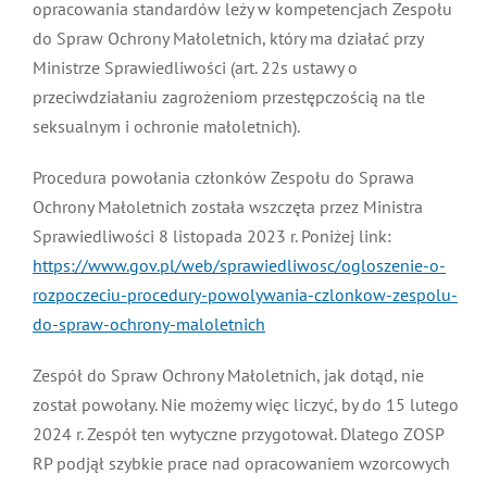
opracowania standardów leży w kompetencjach Zespołu
do Spraw Ochrony Małoletnich, który ma działać przy
Ministrze Sprawiedliwości (art. 22s ustawy o
przeciwdziałaniu zagrożeniom przestępczością na tle
seksualnym i ochronie małoletnich).
Procedura powołania członków Zespołu do Sprawa
Ochrony Małoletnich została wszczęta przez Ministra
Sprawiedliwości 8 listopada 2023 r. Poniżej link:
https://www.gov.pl/web/sprawiedliwosc/ogloszenie-o-
rozpoczeciu-procedury-powolywania-czlonkow-zespolu-
do-spraw-ochrony-maloletnich
Zespół do Spraw Ochrony Małoletnich, jak dotąd, nie
został powołany. Nie możemy więc liczyć, by do 15 lutego
2024 r. Zespół ten wytyczne przygotował. Dlatego ZOSP
RP podjął szybkie prace nad opracowaniem wzorcowych