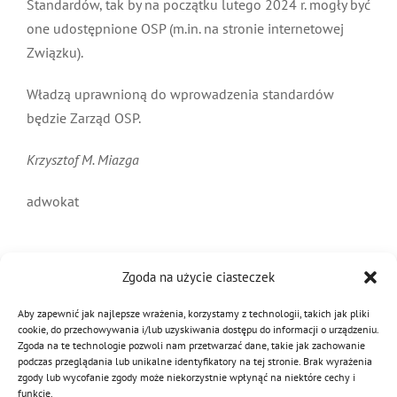
Standardów, tak by na początku lutego 2024 r. mogły być
one udostępnione OSP (m.in. na stronie internetowej
Związku).
Władzą uprawnioną do wprowadzenia standardów
będzie Zarząd OSP.
Krzysztof M. Miazga
adwokat
Zgoda na użycie ciasteczek
16 stycznia 2024
|
Kategorie:
Aktualności
Aby zapewnić jak najlepsze wrażenia, korzystamy z technologii, takich jak pliki
cookie, do przechowywania i/lub uzyskiwania dostępu do informacji o urządzeniu.
Zgoda na te technologie pozwoli nam przetwarzać dane, takie jak zachowanie
podczas przeglądania lub unikalne identyfikatory na tej stronie. Brak wyrażenia
Podziel się tą informacją
zgody lub wycofanie zgody może niekorzystnie wpłynąć na niektóre cechy i
funkcje.