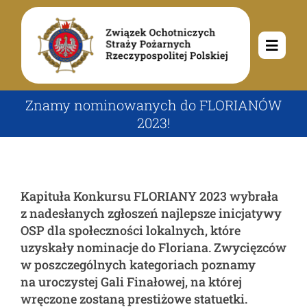
Przejdź
do
zawartości
Toggle
Navig
O nas
Znamy nominowanych do FLORIANÓW
2023!
Misja i cele
Aktualności
Rodowód
Kalendarz wydarzeń
Ochotnicze Straże Pożarne
Kapituła Konkursu FLORIANY 2023 wybrała
z nadesłanych zgłoszeń najlepsze inicjatywy
OSP dla społeczności lokalnych, które
Władze
Ogłoszenia
Działalność
uzyskały nominacje do Floriana. Zwycięzców
w poszczególnych kategoriach poznamy
na uroczystej Gali Finałowej, na której
Dokumenty
Dzieci i młodzież
Kontakt
wręczone zostaną prestiżowe statuetki.