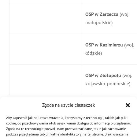
OSP w Zarzeczu
(woj.
małopolskie)
OSP w Kazimierzu
(woj.
łódzkie)
OSP w Złotopolu
(woj.
kujawsko-pomorskie)
Zgoda na użycie ciasteczek
30 sierpnia 2023
|
Kategorie:
Aktualności
,
Floriany
Aby zapewnić jak najlepsze wrażenia, korzystamy z technologii, takich jak pliki
cookie, do przechowywania i/lub uzyskiwania dostępu do informacji o urządzeniu.
Zgoda na te technologie pozwoli nam przetwarzać dane, takie jak zachowanie
podczas przeglądania lub unikalne identyfikatory na tej stronie. Brak wyrażenia