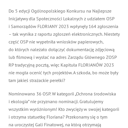
MDP i DDP
Symbole
Kultura
System OSP
Do 5 edycji Ogólnopolskiego Konkursu na Najlepsze
Inicjatywy dla Społeczności Lokalnych z udziałem OSP
i Samorządów FLORIANY 2023 wpłynęły 164 zgłoszenia
OTWP
Orkiestry
Media
Sport
Forum
– tak wynika z raportu zgłoszeń elektronicznych. Niestety
część OSP nie wypełniła wniosków papierowych,
PNWM
Floriany
Poradnik
do których należało dołączyć dokumentację zdjęciową
lub filmową i wysłać na adres Zarządu Głównego ZOSP
Historia
Sklep
RP tradycyjną pocztą, więc Kapituła FLORIANÓW 2023
nie mogła ocenić tych projektów. A szkoda, bo może były
tam jakieś strażackie perełki?
Projekty
100-lecie
Nominowano 36 OSP. W kategorii „Ochrona środowiska
i ekologia” nie przyznano nominacji. Gratulujemy
wszystkim wyróżnionym! Kto zwycięży w swojej kategorii
i otrzyma statuetkę Floriana? Przekonamy się o tym
na uroczystej Gali Finałowej, na którą otrzymają