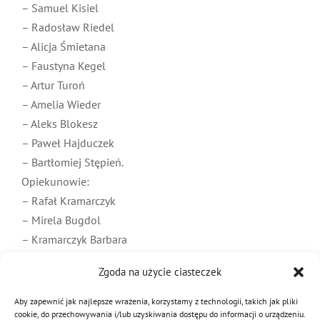
– Samuel Kisiel
– Radosław Riedel
– Alicja Śmietana
– Faustyna Kegel
– Artur Turoń
– Amelia Wieder
– Aleks Blokesz
– Paweł Hajduczek
– Bartłomiej Stępień.
Opiekunowie:
– Rafał Kramarczyk
– Mirela Bugdol
– Kramarczyk Barbara
Zgoda na użycie ciasteczek
10 sierpnia 2023
|
Kategorie:
Drużyny MDP 2023
Aby zapewnić jak najlepsze wrażenia, korzystamy z technologii, takich jak pliki
cookie, do przechowywania i/lub uzyskiwania dostępu do informacji o urządzeniu.