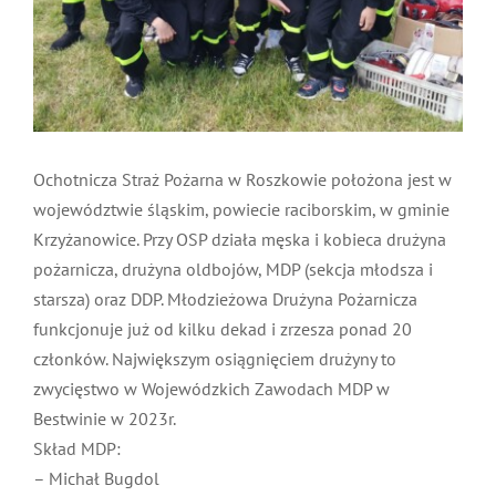
MDP i DDP
Symbole
Kultura
System OSP
OTWP
Orkiestry
Media
Sport
Forum
PNWM
Floriany
Poradnik
Ochotnicza Straż Pożarna w Roszkowie położona jest w
województwie śląskim, powiecie raciborskim, w gminie
Krzyżanowice. Przy OSP działa męska i kobieca drużyna
Historia
Sklep
pożarnicza, drużyna oldbojów, MDP (sekcja młodsza i
starsza) oraz DDP. Młodzieżowa Drużyna Pożarnicza
Projekty
100-lecie
funkcjonuje już od kilku dekad i zrzesza ponad 20
członków. Największym osiągnięciem drużyny to
zwycięstwo w Wojewódzkich Zawodach MDP w
Bestwinie w 2023r.
Skład MDP:
– Michał Bugdol