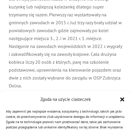
kuzynkę lub najlepszą koleżankę dlatego super
trzymamy się razem. Pierwszy raz wystartowały na
gminnych zawodach w 2015 r. Już trzy razy brały udział w
powiatowych zawodach gdzie zajmowały po kolei
następujące miejsca 3., 2. i w 2021 r. 1. miejsce.
Następnie na zawodach wojewódzkich w 2022 r. wygrały
i zakwalifikowały się na zawody krajowe. Cała drużyna
kobieca liczy 20 osób z których, parę ma szkolenie
podstawowe, uprawnienia na kierowanie pojazdem oraz
dwie z nich zostały wybrane do zarządu w OSP Zubrzyca
Dolna.
Zgoda na użycie ciasteczek
7 sierpnia 2023
|
Kategorie:
Drużyny OSP 2023
Aby zapewnić jak najlepsze wrażenia, korzystamy z technologii, takich jak pliki
cookie, do przechowywania i/lub uzyskiwania dostępu do informacji o urządzeniu.
Zgoda na te technologie pozwoli nam przetwarzać dane, takie jak zachowanie
podczas przeglądania lub unikalne identyfikatory na tej stronie. Brak wyrażenia