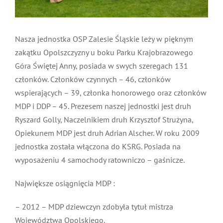
MDP i DDP
Symbole
Kultura
System OSP
Nasza jednostka OSP Zalesie Śląskie leży w pięknym
OTWP
Orkiestry
Media
Sport
Forum
zakątku Opolszczyzny u boku Parku Krajobrazowego
Góra Świętej Anny, posiada w swych szeregach 131
PNWM
członków. Członków czynnych – 46, członków
Floriany
Poradnik
wspierających – 39, członka honorowego oraz członków
MDP i DDP – 45. Prezesem naszej jednostki jest druh
Historia
Sklep
Ryszard Golly, Naczelnikiem druh Krzysztof Strużyna,
Opiekunem MDP jest druh Adrian Alscher. W roku 2009
Projekty
100-lecie
jednostka została włączona do KSRG. Posiada na
wyposażeniu 4 samochody ratowniczo – gaśnicze.
Największe osiągnięcia MDP :
– 2012 – MDP dziewczyn zdobyła tytuł mistrza
Województwa Opolskiego.