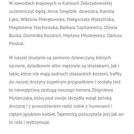
W zawodach krajowych w Kalwarii Zebrzydowskiej
uczestniczyć będą:
Anna Smędzik- dowódca,
Kamila
Łyko,
Wiktoria Pokrętowska,
Małgorzata Wylezińska,
Magdalena Stachowska,
Barbara Szpilarewicz,
Oliwia
Bucka,
Dominika Kozdroń,
Martyna Miszkiewicz,
Dariusz
Pindral.
W naszej drużynie są zarówno dziewczyny, których
ojcowie, dziadkowie albo mężowie są strażakami, jak i
takie, które nie mają żadnych strażackich korzeni, trafiły
do naszej drużyny zupełnym przypadkiem i zostały. Jest
to niewątpliwą zasługą naszego trenera Zbigniewa
Mularczyka, który pod swoje skrzydła wziął żeńską
drużynę i z powodzeniem radzi sobie z humorami i
ciętym językiem kobiet. Tajemnicą poliszynela jest jak on
to robi i wytrzymuje.