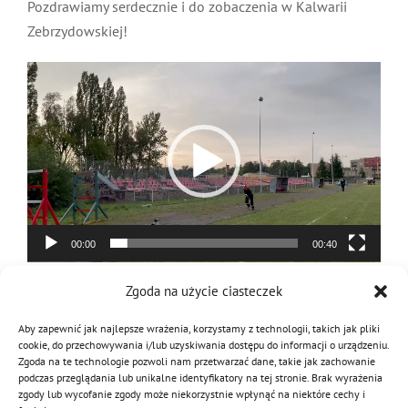
Pozdrawiamy serdecznie i do zobaczenia w Kalwarii
Zebrzydowskiej!
Odtwarzacz
video
00:00
00:40
Zgoda na użycie ciasteczek
4 sierpnia 2023
|
Kategorie:
Drużyny OSP 2023
Aby zapewnić jak najlepsze wrażenia, korzystamy z technologii, takich jak pliki
cookie, do przechowywania i/lub uzyskiwania dostępu do informacji o urządzeniu.
Zgoda na te technologie pozwoli nam przetwarzać dane, takie jak zachowanie
podczas przeglądania lub unikalne identyfikatory na tej stronie. Brak wyrażenia
Podziel się tą informacją
zgody lub wycofanie zgody może niekorzystnie wpłynąć na niektóre cechy i