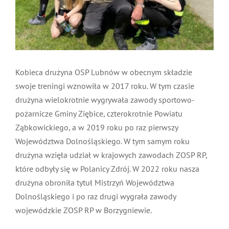
MDP i DDP
Symbole
Kultura
System OSP
OTWP
Orkiestry
Media
Sport
Forum
Kobieca drużyna OSP Lubnów w obecnym składzie
PNWM
Floriany
Poradnik
swoje treningi wznowiła w 2017 roku. W tym czasie
drużyna wielokrotnie wygrywała zawody sportowo-
pożarnicze Gminy Ziębice, czterokrotnie Powiatu
Historia
Sklep
Ząbkowickiego, a w 2019 roku po raz pierwszy
Województwa Dolnośląskiego. W tym samym roku
Projekty
100-lecie
drużyna wzięła udział w krajowych zawodach ZOSP RP,
które odbyły się w Polanicy Zdrój. W 2022 roku nasza
drużyna obroniła tytuł Mistrzyń Województwa
Dolnośląskiego i po raz drugi wygrała zawody
wojewódzkie ZOSP RP w Borzygniewie.