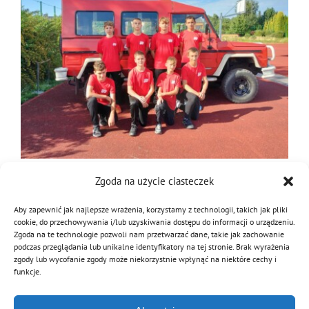
Zgoda na użycie ciasteczek
4 sierpnia 2023
|
Kategorie:
Drużyny MDP 2023
Aby zapewnić jak najlepsze wrażenia, korzystamy z technologii, takich jak pliki
cookie, do przechowywania i/lub uzyskiwania dostępu do informacji o urządzeniu.
Zgoda na te technologie pozwoli nam przetwarzać dane, takie jak zachowanie
podczas przeglądania lub unikalne identyfikatory na tej stronie. Brak wyrażenia
Podziel się tą informacją
zgody lub wycofanie zgody może niekorzystnie wpłynąć na niektóre cechy i
funkcje.
Facebook
Twitter
Reddit
LinkedIn
WhatsApp
Tumblr
Pinterest
Vk
Email