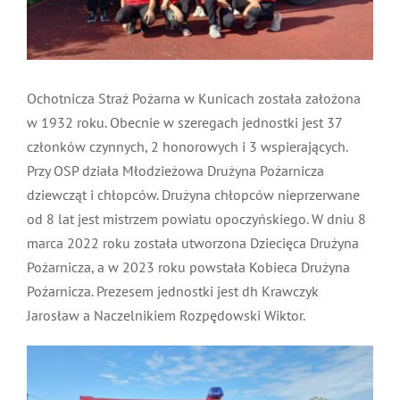
MDP i DDP
Symbole
Kultura
System OSP
OTWP
Orkiestry
Media
Sport
Forum
Ochotnicza Straż Pożarna w Kunicach została założona
w 1932 roku. Obecnie w szeregach jednostki jest 37
PNWM
Floriany
Poradnik
członków czynnych, 2 honorowych i 3 wspierających.
Przy OSP działa Młodzieżowa Drużyna Pożarnicza
dziewcząt i chłopców. Drużyna chłopców nieprzerwane
Historia
Sklep
od 8 lat jest mistrzem powiatu opoczyńskiego. W dniu 8
marca 2022 roku została utworzona Dziecięca Drużyna
Projekty
100-lecie
Pożarnicza, a w 2023 roku powstała Kobieca Drużyna
Pożarnicza. Prezesem jednostki jest dh Krawczyk
Jarosław a Naczelnikiem Rozpędowski Wiktor.