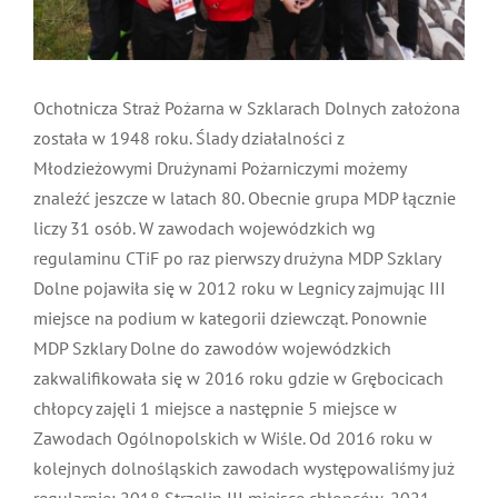
MDP i DDP
Symbole
Kultura
System OSP
OTWP
Orkiestry
Media
Sport
Forum
Ochotnicza Straż Pożarna w Szklarach Dolnych założona
została w 1948 roku. Ślady działalności z
Młodzieżowymi Drużynami Pożarniczymi możemy
PNWM
Floriany
Poradnik
znaleźć jeszcze w latach 80. Obecnie grupa MDP łącznie
liczy 31 osób. W zawodach wojewódzkich wg
Historia
Sklep
regulaminu CTiF po raz pierwszy drużyna MDP Szklary
Dolne pojawiła się w 2012 roku w Legnicy zajmując III
miejsce na podium w kategorii dziewcząt. Ponownie
Projekty
100-lecie
MDP Szklary Dolne do zawodów wojewódzkich
zakwalifikowała się w 2016 roku gdzie w Grębocicach
chłopcy zajęli 1 miejsce a następnie 5 miejsce w
Zawodach Ogólnopolskich w Wiśle. Od 2016 roku w
kolejnych dolnośląskich zawodach występowaliśmy już
regularnie: 2018 Strzelin III miejsce chłopców, 2021