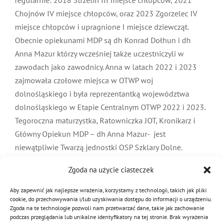
Chojnów IV miejsce chłopców, oraz 2023 Zgorzelec IV
miejsce chłopców i upragnione I miejsce dziewcząt.
Obecnie opiekunami MDP są dh Konrad Dołhun i dh
Anna Mazur którzy wcześniej także uczestniczyli w
zawodach jako zawodnicy. Anna w latach 2022 i 2023
zajmowała czołowe miejsca w OTWP woj
dolnośląskiego i była reprezentantką województwa
dolnośląskiego w Etapie Centralnym OTWP 2022 i 2023.
Tegoroczna maturzystka, Ratowniczka JOT, Kronikarz i
Główny Opiekun MDP – dh Anna Mazur- jest
niewątpliwie Twarzą jednostki OSP Szklary Dolne.
Zgoda na użycie ciasteczek
20 lipca 2023
|
Kategorie:
Drużyny MDP 2023
Aby zapewnić jak najlepsze wrażenia, korzystamy z technologii, takich jak pliki
cookie, do przechowywania i/lub uzyskiwania dostępu do informacji o urządzeniu.
Zgoda na te technologie pozwoli nam przetwarzać dane, takie jak zachowanie
podczas przeglądania lub unikalne identyfikatory na tej stronie. Brak wyrażenia