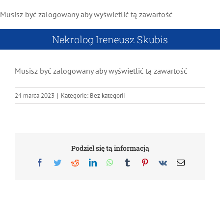
Przejdź
Musisz być zalogowany aby wyświetlić tą zawartość
do
zawartości
Nekrolog Ireneusz Skubis
Musisz być zalogowany aby wyświetlić tą zawartość
24 marca 2023
|
Kategorie: Bez kategorii
Podziel się tą informacją
Facebook
Twitter
Reddit
LinkedIn
WhatsApp
Tumblr
Pinterest
Vk
Email