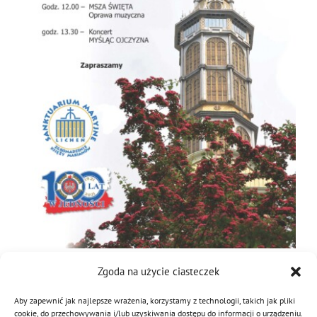
MDP i DDP
Symbole
Kultura
System OSP
OTWP
Orkiestry
Media
Sport
Forum
PNWM
Floriany
Poradnik
Historia
Sklep
Projekty
100-lecie
Zgoda na użycie ciasteczek
26 września 2022
|
Kategorie:
Aktualności
,
Kultura
|
Tagi:
koncert
Aby zapewnić jak najlepsze wrażenia, korzystamy z technologii, takich jak pliki
cookie, do przechowywania i/lub uzyskiwania dostępu do informacji o urządzeniu.