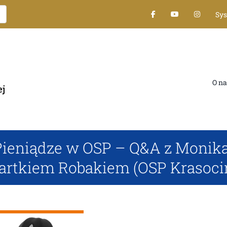
Sy
O na
Pieniądze w OSP – Q&A z Moniką 
artkiem Robakiem (OSP Krasoci