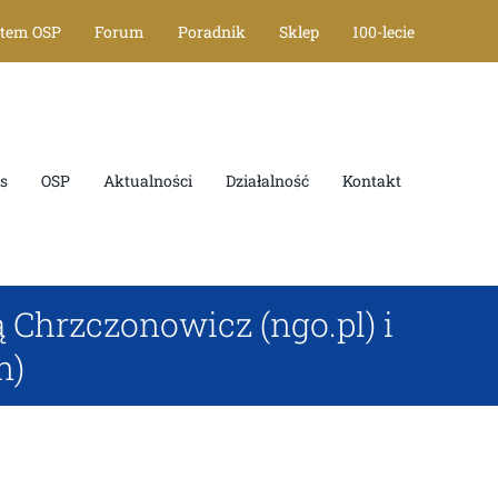
stem OSP
Forum
Poradnik
Sklep
100-lecie
s
OSP
Aktualności
Działalność
Kontakt
Chrzczonowicz (ngo.pl) i
n)